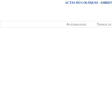
ACTAS DO COLÓQUIO - AMBIE
Páginas
Acessibilidade
Termos de 