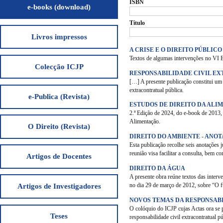
ISBN
e-books (download)
Título
Livros impressos
A CRISE E O DIREITO PÚBLICO
Textos de algumas intervenções no VI E
Colecção ICJP
RESPONSABILIDADE CIVIL E
[…] A presente publicação constitui um 
extracontratual pública.
e-Publica (Revista)
ESTUDOS DE DIREITO DA AL
2.ª Edição de 2024, do e-book de 2013,
Alimentação.
O Direito (Revista)
DIREITO DO AMBIENTE - ANO
Esta publicação recolhe seis anotações 
reunião visa facilitar a consulta, bem c
Artigos de Docentes
DIREITO DA ÁGUA
A presente obra reúne textos das interv
no dia 29 de março de 2012, sobre “O fu
Artigos de Investigadores
NOVOS TEMAS DA RESPONSAB
O colóquio do ICJP cujas Actas ora se 
Teses
responsabilidade civil extracontratual pú