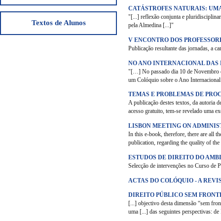
CATÁSTROFES NATURAIS: UM
"[...] reflexão conjunta e pluridiscipli
Textos de Alunos
pela Almedina [...]"
V ENCONTRO DOS PROFESSORE
Publicação resultante das jornadas, a ca
NO ANO INTERNACIONAL DAS
"[…] No passado dia 10 de Novembro de
um Colóquio sobre o Ano Internacional d
TEMAS E PROBLEMAS DE PROC
A publicação destes textos, da autoria 
acesso gratuito, tem-se revelado uma e
LISBON MEETING ON ADMINI
In this e-book, therefore, there are al
publication, regarding the quality of the 
ESTUDOS DE DIREITO DO AMB
Selecção de intervenções no Curso de 
ACTAS DO COLÓQUIO - A REVI
DIREITO PÚBLICO SEM FRONT
[...] objectivo desta dimensão “sem fron
uma [...] das seguintes perspectivas: d