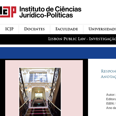
Passar para o conteúdo
icjp
principal
menu-institucional
ICJP
Docentes
Faculdade
Universidad
menu-actividades
Lisbon Public Law - Investigaçã
Respon
Anotaç
Autor
Editor
ISBN:
Ano da