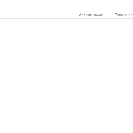
Acessibilidade
Termos de 