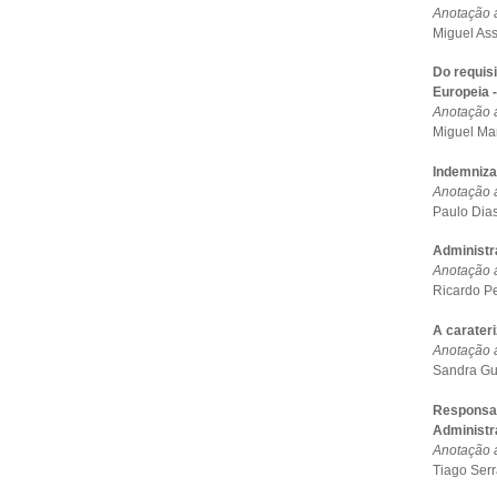
Anotação a
Miguel As
Do requisi
Europeia 
Anotação a
Miguel Ma
Indemnizaç
Anotação 
Paulo Dia
Administr
Anotação a
Ricardo P
A carater
Anotação a
Sandra Gu
Responsab
Administr
Anotação a
Tiago Ser