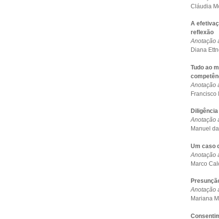
Cláudia 
A efetivaç
reflexão
Anotação 
Diana Ettn
Tudo ao mo
competênc
Anotação a
Francisco
Diligênci
Anotação 
Manuel da
Um caso d
Anotação 
Marco Cal
Presunção
Anotação a
Mariana M
Consentim