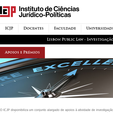
Passar para o conteúdo
icjp
principal
menu-institucional
ICJP
Docentes
Faculdade
Universidad
menu-actividades
Lisbon Public Law - Investigaçã
Apoios e Prémios
O ICJP disponibiliza um conjunto alargado de apoios à atividade de investigação