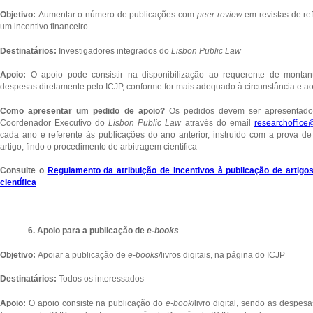
Objetivo:
Aumentar o número de publicações com
peer-review
em revistas de re
um incentivo financeiro
Destinatários:
Investigadores integrados do
Lisbon Public Law
Apoio:
O apoio pode consistir na disponibilização ao requerente de monta
despesas diretamente pelo ICJP, conforme for mais adequado à circunstância e ao
Como apresentar um pedido de apoio?
Os pedidos devem ser apresentado
Coordenador Executivo do
Lisbon Public Law
através do email
researchoffice
cada ano e referente às publicações do ano anterior, instruído com a prova de
artigo, findo o procedimento de arbitragem científica
Consulte o
Regulamento da atribuição de incentivos à publicação de artig
científica
6. Apoio para a publicação de
e-books
Objetivo:
Apoiar a publicação de
e-books
/livros digitais, na página do ICJP
Destinatários:
Todos os interessados
Apoio:
O apoio consiste na publicação do
e-book
/livro digital, sendo as despe