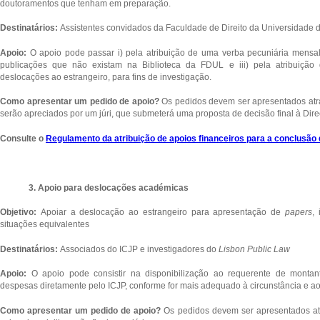
doutoramentos que tenham em preparação.
Destinatários:
Assistentes convidados da Faculdade de Direito da Universidade d
Apoio:
O apoio pode passar i) pela atribuição de uma verba pecuniária mensal; 
publicações que não existam na Biblioteca da FDUL e iii) pela atribuição 
deslocações ao estrangeiro, para fins de investigação.
Como apresentar um pedido de apoio?
Os pedidos devem ser apresentados at
serão apreciados por um júri, que submeterá uma proposta de decisão final à Dir
Consulte o
Regulamento da atribuição de apoios financeiros para a conclusão
3. Apoio para deslocações académicas
Objetivo:
Apoiar a deslocação ao estrangeiro para apresentação de
papers
,
situações equivalentes
Destinatários:
Associados do ICJP e investigadores do
Lisbon Public Law
Apoio:
O apoio pode consistir na disponibilização ao requerente de monta
despesas diretamente pelo ICJP, conforme for mais adequado à circunstância e ao
Como apresentar um pedido de apoio?
Os pedidos devem ser apresentados a