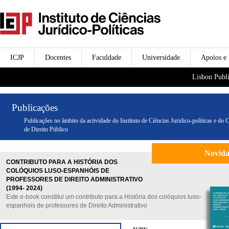
Passar para o conteúdo
icjp
principal
menu-institucional
ICJP
Docentes
Faculdade
Universidade
Apoios e
menu-actividades
Lisbon Publi
Publicações
Publicações no âmbito da actividade do Instítuto de Ciências Juridico-políticas e do 
de Direito Público
Novid
CONTRIBUTO PARA A HISTÓRIA DOS
COLÓQUIOS LUSO-ESPANHÓIS DE
PROFESSORES DE DIREITO ADMINISTRATIVO
(1994- 2024)
Este e-book constitui um contributo para a História dos colóquios luso-
espanhois de professores de Direito Administrativo