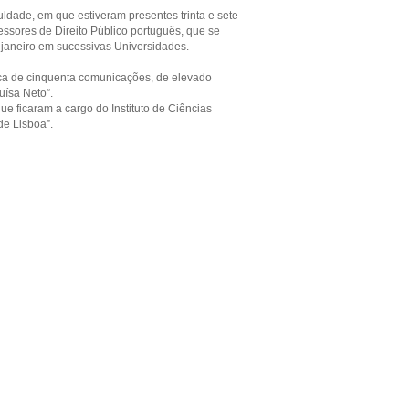
uldade, em que estiveram presentes trinta e sete
fessores de Direito Público português, que se
 janeiro em sucessivas Universidades.
erca de cinquenta comunicações, de elevado
uísa Neto”.
que ficaram a cargo do Instituto de Ciências
de Lisboa”.