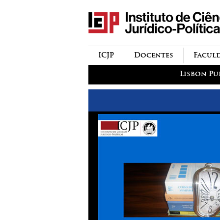
icjp
menu-institucional
ICJP
Docentes
Facul
menu-actividades
Lisbon Pu