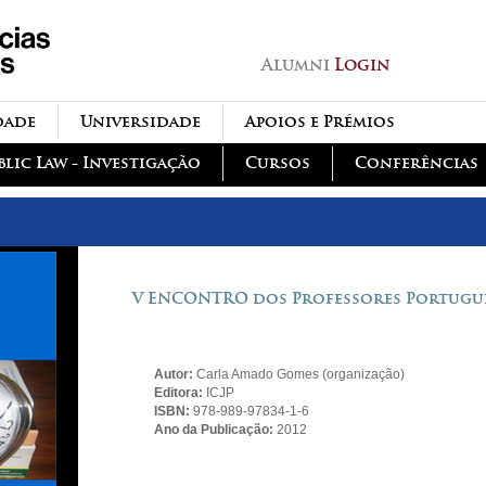
Passar para o conteúdo
principal
Alumni
Login
dade
Universidade
Apoios e Prémios
blic Law - Investigação
Cursos
Conferências
V ENCONTRO dos Professores Portugue
Autor:
Carla Amado Gomes (organização)
Editora:
ICJP
ISBN:
978-989-97834-1-6
Ano da Publicação:
2012