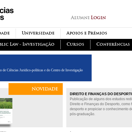
Passar para o conteúdo
principal
Alumni
Login
dade
Universidade
Apoios e Prémios
blic Law - Investigação
Cursos
Conferências
o de Ciências Juridico-políticas e do Centro de Investigação
Novidade
DIREITO E FINANÇAS DO DESPORT
Publicação de alguns dos estudos re
Direito e Finanças do Desporto, como f
desporto e propiciar o conhecimento d
pós-graduação.