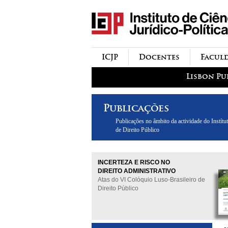
icjp
menu-institucional
ICJP
Docentes
Facul
menu-actividades
Lisbon Pu
Publicações
Publicações no âmbito da actividade do Instítut
de Direito Público
INCERTEZA E RISCO NO
DIREITO ADMINISTRATIVO
Atas do VI Colóquio Luso-Brasileiro de
Direito Público