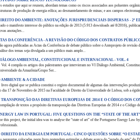
ESTUDOS SOBRE RISCOS TECNOLÓGICOS
s estudos que aqui se reunem, abordam temas como os riscos associados aos poluentes orgânicos
struturas de produção de energia eólica; ao desmantelamento de minas; e aos campos electroma
IREITO DO AMBIENTE: ANOTAÇÕES JURISPRUDENCIAIS DISPERSAS - 2ª 
ado o manifesto interesse do público na edição de 2013 (5.913 downloads até 8/2016), publica
ovas anotações...
TAS DA CONFERÊNCIA - A REVISÃO DO CÓDIGO DOS CONTRATOS PÚBLIC
ão agora publicadas as Actas da Conferência de debate público sobre o Anteprojeto de revisão 
nálise dos temas seja divulgada a um público mais amplo...
IÁLOGO AMBIENTAL, CONSTITUCIONAL E INTERNACIONAL - VOL. 4
 Vol. 4 compila os artigos dos palestrantes que intervieram no VI Diálogo Ambiental, Constituci
niversidade da Amazônia/Grupo Ser...
 AMBIENTE & A CIDADE
 livro digital que se publica constitui o registo documental de algumas das intervenções produz
o dia 17 de Novembro de 2015 na Faculdade de Direito da Universidade de Lisboa, sob a égide
 TRANSPOSIÇÃO DAS DIRETIVAS EUROPEIAS DE 2014 E O CÓDIGO DOS C
ompilação de textos a propósito da transposição das Diretivas Europeias de 2014 e o Código do
NERGY LAW IN PORTUGAL: FIVE QUESTIONS ON THE “STATE OF THE ART
or this project, the initial idea was to analyse the “state of art” of the Portuguese Energy Law b
rofessionals.
 DIREITO DA ENERGIA EM PORTUGAL: CINCO QUESTÕES SOBRE “O ESTA
s perguntas colocadas neste livro pretendem estimular o debate acerca do “estado da arte” do D