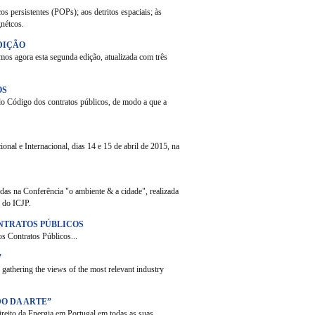
 persistentes (POPs); aos detritos espaciais; às
gnétcos.
EDIÇÃO
mos agora esta segunda edição, atualizada com três
OS
do Código dos contratos públicos, de modo a que a
onal e Internacional, dias 14 e 15 de abril de 2015, na
idas na Conferência "o ambiente & a cidade", realizada
 do ICJP.
ONTRATOS PÚBLICOS
s Contratos Públicos...
”
y gathering the views of the most relevant industry
DO DA ARTE”
ireito da Energia em Portugal em todas as suas