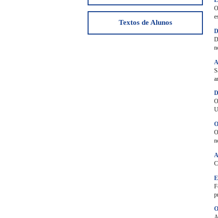
O
e
Textos de Alunos
D
D
n
A
S
a
D
O
U
O
O
n
A
C
E
F
p
O
A