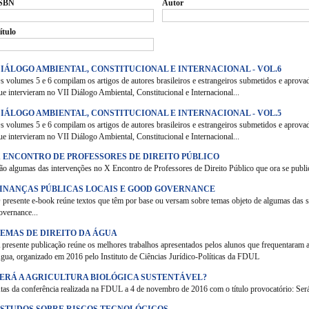
SBN
Autor
ítulo
IÁLOGO AMBIENTAL, CONSTITUCIONAL E INTERNACIONAL - VOL.6
s volumes 5 e 6 compilam os artigos de autores brasileiros e estrangeiros submetidos e aprovad
ue intervieram no VII Diálogo Ambiental, Constitucional e Internacional...
IÁLOGO AMBIENTAL, CONSTITUCIONAL E INTERNACIONAL - VOL.5
s volumes 5 e 6 compilam os artigos de autores brasileiros e estrangeiros submetidos e aprovad
ue intervieram no VII Diálogo Ambiental, Constitucional e Internacional...
 ENCONTRO DE PROFESSORES DE DIREITO PÚBLICO
ão algumas das intervenções no X Encontro de Professores de Direito Público que ora se publi
FINANÇAS PÚBLICAS LOCAIS E GOOD GOVERNANCE
 presente e-book reúne textos que têm por base ou versam sobre temas objeto de algumas das s
overnance...
EMAS DE DIREITO DA ÁGUA
 presente publicação reúne os melhores trabalhos apresentados pelos alunos que frequentaram 
gua, organizado em 2016 pelo Instituto de Ciências Jurídico-Políticas da FDUL
ERÁ A AGRICULTURA BIOLÓGICA SUSTENTÁVEL?
tas da conferência realizada na FDUL a 4 de novembro de 2016 com o título provocatório: Será