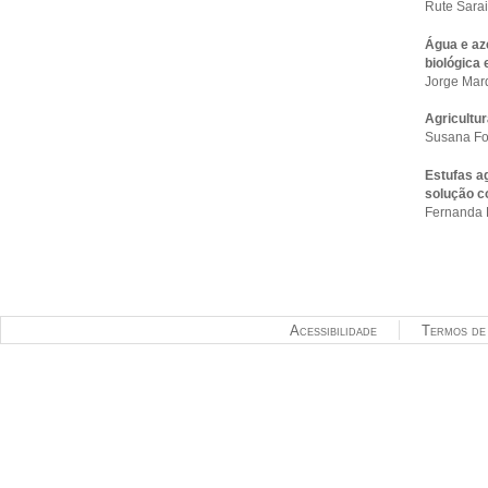
Rute Sara
Água e aze
biológica 
Jorge Mar
Agricultur
Susana F
Estufas a
solução c
Fernanda 
Acessibilidade
Termos de 