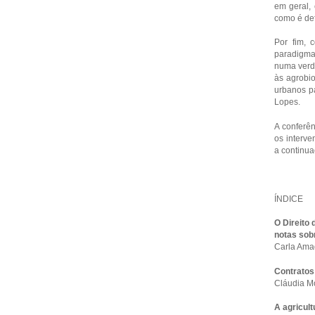
em geral, 
como é de
Por fim, 
paradigma
numa verda
às agrobio
urbanos pa
Lopes.
A conferê
os interv
a continua
ÍNDICE
O Direito 
notas sob
Carla Am
Contratos
Cláudia 
A agricul