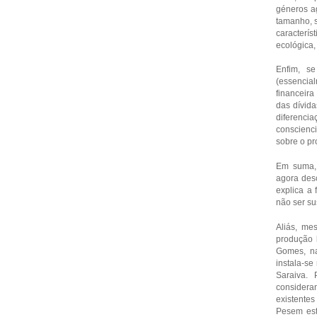
géneros a
tamanho, s
caracterí
ecológica,
Enfim, se
(essencia
financeira
das dívida
diferenci
conscienci
sobre o pr
Em suma, 
agora des
explica a 
não ser su
Aliás, me
produção 
Gomes, na
instala-se
Saraiva. 
considera
existentes
Pesem esta