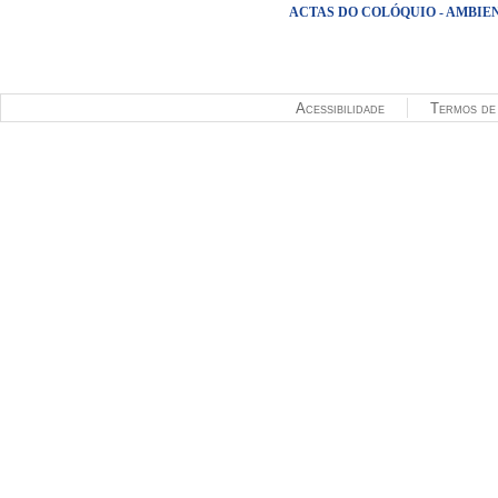
ACTAS DO COLÓQUIO - AMBIE
Páginas
Acessibilidade
Termos de 