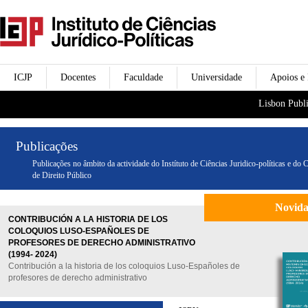
Passar para o conteúdo
icjp
principal
menu-institucional
ICJP
Docentes
Faculdade
Universidade
Apoios e
menu-actividades
Lisbon Publi
Publicações
Publicações no âmbito da actividade do Instítuto de Ciências Juridico-políticas e do 
de Direito Público
Novid
CONTRIBUCIÓN A LA HISTORIA DE LOS
COLOQUIOS LUSO-ESPAÑOLES DE
PROFESORES DE DERECHO ADMINISTRATIVO
(1994- 2024)
Contribución a la historia de los coloquios Luso-Españoles de
profesores de derecho administrativo