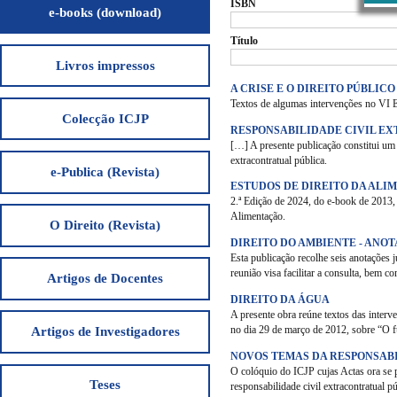
ISBN
e-books (download)
Título
Livros impressos
A CRISE E O DIREITO PÚBLICO
Textos de algumas intervenções no VI E
Colecção ICJP
RESPONSABILIDADE CIVIL E
[…] A presente publicação constitui um 
extracontratual pública.
e-Publica (Revista)
ESTUDOS DE DIREITO DA AL
2.ª Edição de 2024, do e-book de 2013,
Alimentação.
O Direito (Revista)
DIREITO DO AMBIENTE - ANO
Esta publicação recolhe seis anotações 
reunião visa facilitar a consulta, bem c
Artigos de Docentes
DIREITO DA ÁGUA
A presente obra reúne textos das interv
no dia 29 de março de 2012, sobre “O fu
Artigos de Investigadores
NOVOS TEMAS DA RESPONSAB
O colóquio do ICJP cujas Actas ora se 
Teses
responsabilidade civil extracontratual pú