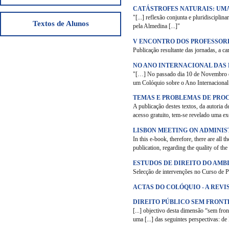
CATÁSTROFES NATURAIS: UM
"[...] reflexão conjunta e pluridiscipli
Textos de Alunos
pela Almedina [...]"
V ENCONTRO DOS PROFESSORE
Publicação resultante das jornadas, a ca
NO ANO INTERNACIONAL DAS
"[…] No passado dia 10 de Novembro de
um Colóquio sobre o Ano Internacional d
TEMAS E PROBLEMAS DE PROC
A publicação destes textos, da autoria 
acesso gratuito, tem-se revelado uma e
LISBON MEETING ON ADMINI
In this e-book, therefore, there are al
publication, regarding the quality of the 
ESTUDOS DE DIREITO DO AMB
Selecção de intervenções no Curso de 
ACTAS DO COLÓQUIO - A REVI
DIREITO PÚBLICO SEM FRONT
[...] objectivo desta dimensão “sem fron
uma [...] das seguintes perspectivas: d