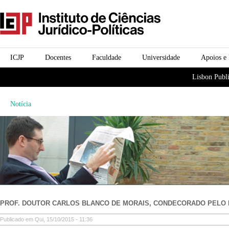
Passar para o conteúdo
icjp
principal
menu-institucional
ICJP
Docentes
Faculdade
Universidade
Apoios e
menu-actividades
Lisbon Publi
Notícia
PROF. DOUTOR CARLOS BLANCO DE MORAIS, CONDECORADO PELO 
Publicado em Qui, 15/10/2015 - 11:36