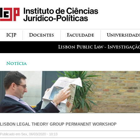
Passar para o conteúdo
icjp
principal
menu-institucional
ICJP
Docentes
Faculdade
Universidad
menu-actividades
Lisbon Public Law - Investigaçã
Notícia
LISBON LEGAL THEORY GROUP PERMANENT WORKSHOP
Publicado em Sex, 06/03/2020 - 10:13