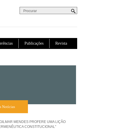
Procurar
Formulário de procura
erências
Publicações
Revista
s Notícias
 GILMAR MENDES PROFERE UMA LIÇÃO
ERMENÊUTICA CONSTITUCIONAL”