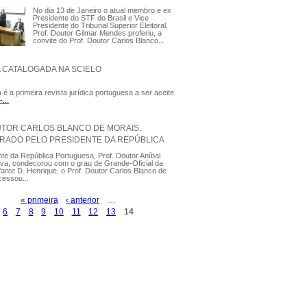
No dia 13 de Janeiro o atual membro e ex
Presidente do STF do Brasil e Vice
Presidente do Tribunal Superior Eleitoral,
Prof. Doutor Gilmar Mendes proferiu, a
convite do Prof. Doutor Carlos Blanco...
A CATALOGADA NA SCIELO
 é a primeira revista jurídica portuguesa a ser aceite
...
UTOR CARLOS BLANCO DE MORAIS,
ADO PELO PRESIDENTE DA REPÚBLICA
te da República Portuguesa, Prof. Doutor Aníbal
va, condecorou com o grau de Grande-Oficial da
ante D. Henrique, o Prof. Doutor Carlos Blanco de
cessou...
« primeira
‹ anterior
…
6
7
8
9
10
11
12
13
14