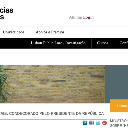
Passar para o conteúdo
principal
Alumni
Login
Universidade
Apoios e Prémios
Lisbon Public Law - Investigação
Cursos
Conf
Última
AIS, CONDECORADO PELO PRESIDENTE DA REPÚBLICA
MINISTRO
SOBRE “H