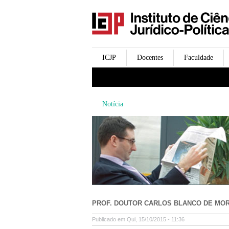
icjp
menu-institucional
ICJP
Docentes
Faculdade
menu-actividades
Notícia
PROF. DOUTOR CARLOS BLANCO DE MOR
Publicado em Qui, 15/10/2015 - 11:36