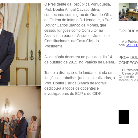
O Presidente da República Portuguesa,
Prof. Doutor Aníbal Cavaco Silva,
condecorou com o grau de Grande-Oficial
da Ordem do Infante D. Henrique, o Prof.
Doutor Carlos Blanco de Morais, que
cessou funções como Consultor na
E-PÚBLIC
Assessoria para os Assuntos Jurídicos e
Constitucionais na Casa Civil do
A e-Pública
pela
SciELO -
Presidente.
A cerimónia decorreu no passado dia 14
PROF. DO
de outubro de 2015, no Palácio de Belém.
CONDECOR
O Presiden
Tendo a distinção sido fundamentada em
Cavaco Sil
Ordem do Inf
funções e trabalhos jurídicos realizados, o
Morais, que 
Prof. Doutor Carlos Blanco de Morais
dedicou-a a todos os docentes e
Páginas
investigadores do ICJP e do CIDP.
black