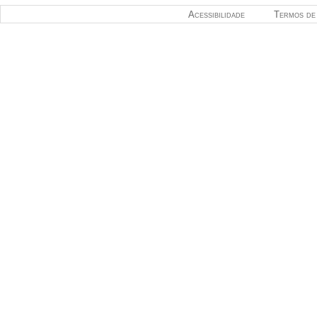
Acessibilidade
Termos de 