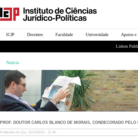
Passar para o conteúdo
icjp
principal
menu-institucional
ICJP
Docentes
Faculdade
Universidade
Apoios e
menu-actividades
Lisbon Publi
Notícia
PROF. DOUTOR CARLOS BLANCO DE MORAIS, CONDECORADO PELO 
Publicado em Qui, 15/10/2015 - 11:36