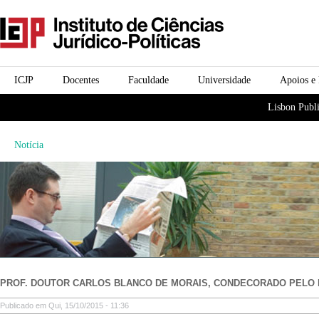
Passar para o conteúdo
icjp
principal
menu-institucional
ICJP
Docentes
Faculdade
Universidade
Apoios e
menu-actividades
Lisbon Publi
Notícia
PROF. DOUTOR CARLOS BLANCO DE MORAIS, CONDECORADO PELO 
Publicado em Qui, 15/10/2015 - 11:36