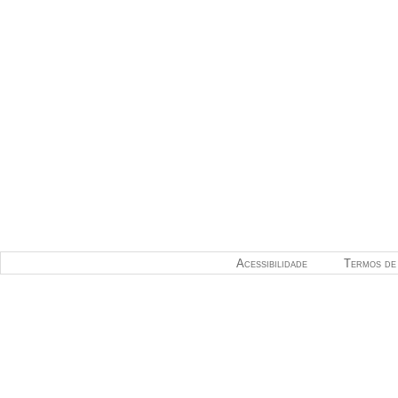
Acessibilidade
Termos de 