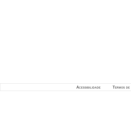
Acessibilidade
Termos de 