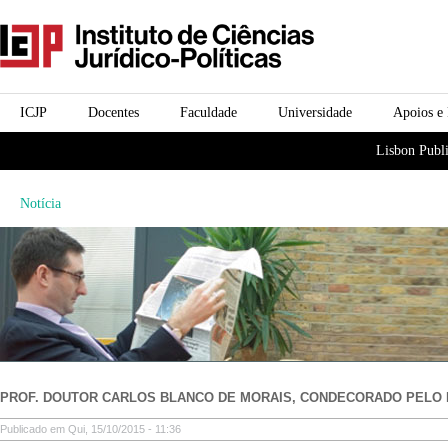
Passar para o conteúdo
icjp
principal
menu-institucional
ICJP
Docentes
Faculdade
Universidade
Apoios e
menu-actividades
Lisbon Publi
Notícia
PROF. DOUTOR CARLOS BLANCO DE MORAIS, CONDECORADO PELO 
Publicado em Qui, 15/10/2015 - 11:36