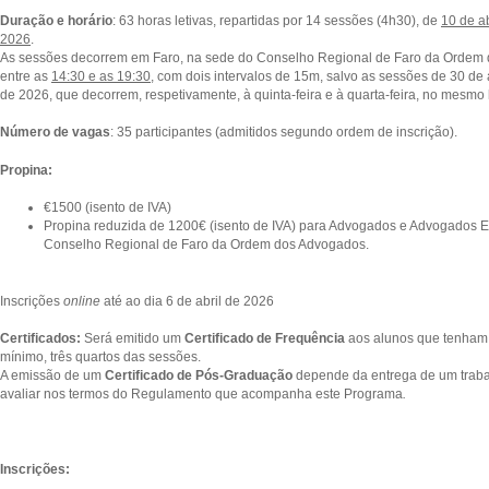
Duração e horário
: 63 horas letivas, repartidas por 14 sessões (4h30), de
10 de ab
2026
.
As sessões decorrem em Faro, na sede do Conselho Regional de Faro da Ordem
entre as
14:30 e as 19:30
, com dois intervalos de 15m, salvo as sessões de 30 de 
de 2026, que decorrem, respetivamente, à quinta-feira e à quarta-feira, no mesmo 
Número de vagas
: 35 participantes (admitidos segundo ordem de inscrição).
Propina:
€1500 (isento de IVA)
Propina reduzida de 1200€ (isento de IVA) para Advogados e Advogados Est
Conselho Regional de Faro da Ordem dos Advogados.
Inscrições
online
até ao dia 6 de abril de 2026
Certificados:
Será emitido um
Certificado de Frequência
aos alunos que tenham 
mínimo, três quartos das sessões.
A emissão de um
Certificado de Pós-Graduação
depende da entrega de um trabalh
avaliar nos termos do Regulamento que acompanha este Programa
.
Inscrições: