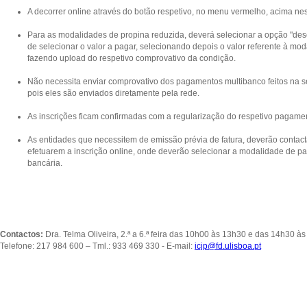
A decorrer online através do botão respetivo, no menu vermelho, acima ne
Para as modalidades de propina reduzida, deverá selecionar a opção "desc
de selecionar o valor a pagar, selecionando depois o valor referente à m
fazendo upload do respetivo comprovativo da condição.
Não necessita enviar comprovativo dos pagamentos multibanco feitos na se
pois eles são enviados diretamente pela rede.
As inscrições ficam confirmadas com a regularização do respetivo pagame
As entidades que necessitem de emissão prévia de fatura, deverão contact
efetuarem a inscrição online, onde deverão selecionar a modalidade de p
bancária.
Contactos:
Dra. Telma Oliveira, 2.ª a 6.ª feira das 10h00 às 13h30 e das 14h30 à
Telefone: 217 984 600 – Tml.: 933 469 330 - E-mail:
icjp@fd.ulisboa.pt