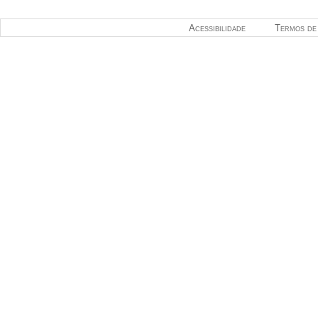
Acessibilidade
Termos de 