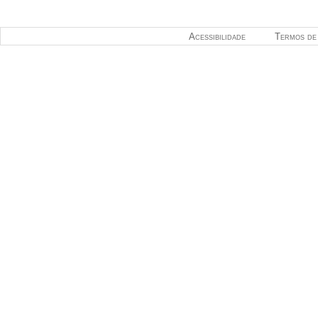
Acessibilidade
Termos de 