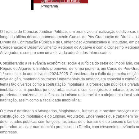
Apresentação do curso
Programa
O Instituto de Ciências Jurídico-Políticas tem promovido a realização de diversas 
longo da última década, nomeadamente Cursos de Pós-Graduação de Direito do 
Direito da Contratação Pública e de Contencioso Administrativo e Tributário, em 
Coordenação e Desenvolvimento Regional do Algarve e com o Conselho Regiona
Advogados e sempre com uma elevada adesão dos interessados.
Considerando a relevância económica, social e jurídica do setor do imobiliário, 
Região do Algarve, o Instituto promoveu, de forma pioneira, um Curso de Pós-Grad
1.º semestre do ano letivo de 2024/2025. Considerando o êxito da primeira ediç
nova edição, mantendo os traços fundamentais da anterior, em especial o conteúdo
temas tão diversos como a contratação imobiliária, a propriedade pública e priva
imobiliário com questões jurídico-urbanísticas e com os registos e notariado, os e
propriedade horizontal, os reflexos do turismo residencial e o alojamento local so
habitação, assim como a fiscalidade imobiliária.
O curso é destinado a Advogados, Magistrados, Juristas que prestam serviços a en
construção, do imobiliário e do turismo, Arquitetos, Engenheiros que trabalhem no
de entidades públicas com funções nas áreas do urbanismo e do turismo e tamb
pretendam apostar num domínio promissor do Direito, com crescente relevância n
empresas.