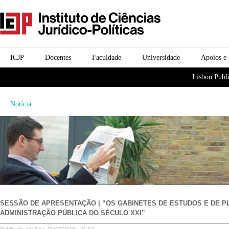
Passar para o conteúdo
icjp
principal
menu-institucional
ICJP
Docentes
Faculdade
Universidade
Apoios e
menu-actividades
Lisbon Publi
Notícia
SESSÃO DE APRESENTAÇÃO | “OS GABINETES DE ESTUDOS E DE 
ADMINISTRAÇÃO PÚBLICA DO SÉCULO XXI”