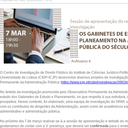
Publicado em Sex, 02/03/2018 - 21:07
O Centro de Investigação de Direito Público do Instituto de Ciências Jurídico-Polít
Universidade de Lisboa (CIDP-ICJP) desenvolve diversos projetos de investigação,
Permanente da Administração Pública (
https://www.icjp.pt/cidp/investigacao/3903
No âmbito da investigação promovida pelo Observatório Permanente da Administr
estudo dos Gabinetes de Estudo e Planeamento, no que respeita à sua estrutura, a
prospetiva. Nesse contexto, foi elaborado, pela equipa de investigação do OPAP, u
com os contributos de dirigentes da Administração, assim como de académicos esp
administrativo e administração pública.
No próximo dia 7 de março realizar-se-á a sessão de apresentação e debate do refe
gostaríamos de contar com a V. presença, que deverá ser
confirmada
para o end