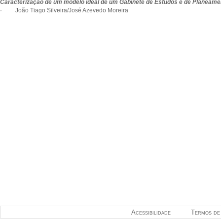
Caracterização de um modelo ideal de um Gabinete de Estudos e de Planeame
· João Tiago Silveira/José Azevedo Moreira
Acessibilidade
Termos de 