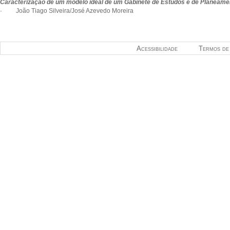
Caracterização de um modelo ideal de um Gabinete de Estudos e de Planeame
· João Tiago Silveira/José Azevedo Moreira
Acessibilidade
Termos de 