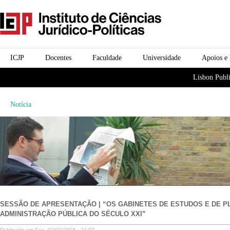
Passar para o conteúdo
icjp
principal
menu-institucional
ICJP
Docentes
Faculdade
Universidade
Apoios e
menu-actividades
Lisbon Publi
Notícia
SESSÃO DE APRESENTAÇÃO | “OS GABINETES DE ESTUDOS E DE 
ADMINISTRAÇÃO PÚBLICA DO SÉCULO XXI”