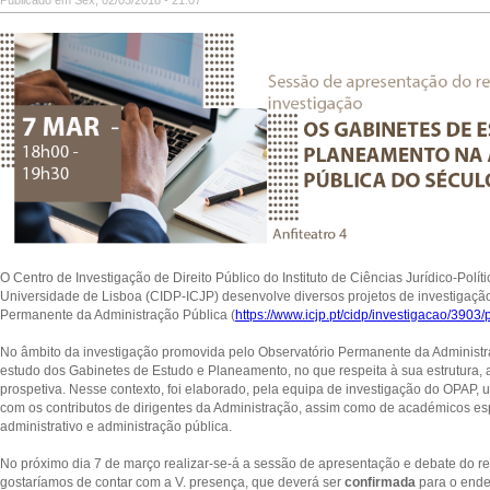
Publicado em Sex, 02/03/2018 - 21:07
O Centro de Investigação de Direito Público do Instituto de Ciências Jurídico-Polít
Universidade de Lisboa (CIDP-ICJP) desenvolve diversos projetos de investigação,
Permanente da Administração Pública (
https://www.icjp.pt/cidp/investigacao/3903
No âmbito da investigação promovida pelo Observatório Permanente da Administr
estudo dos Gabinetes de Estudo e Planeamento, no que respeita à sua estrutura, a
prospetiva. Nesse contexto, foi elaborado, pela equipa de investigação do OPAP, u
com os contributos de dirigentes da Administração, assim como de académicos esp
administrativo e administração pública.
No próximo dia 7 de março realizar-se-á a sessão de apresentação e debate do refe
gostaríamos de contar com a V. presença, que deverá ser
confirmada
para o end