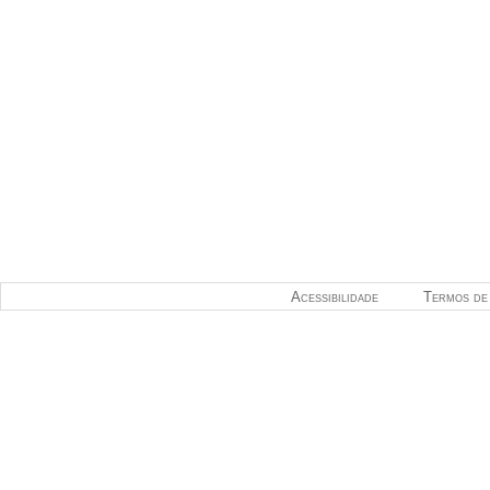
Acessibilidade
Termos de 