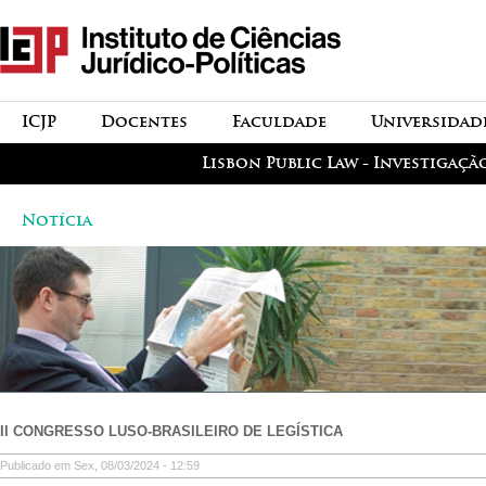
Passar para o conteúdo
icjp
principal
menu-institucional
ICJP
Docentes
Faculdade
Universidad
menu-actividades
Lisbon Public Law - Investigaçã
Notícia
II CONGRESSO LUSO-BRASILEIRO DE LEGÍSTICA
Publicado em Sex, 08/03/2024 - 12:59