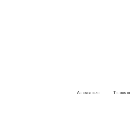
Acessibilidade
Termos de 