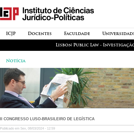
Passar para o conteúdo
icjp
principal
menu-institucional
ICJP
Docentes
Faculdade
Universidad
menu-actividades
Lisbon Public Law - Investigaçã
Notícia
II CONGRESSO LUSO-BRASILEIRO DE LEGÍSTICA
Publicado em Sex, 08/03/2024 - 12:59