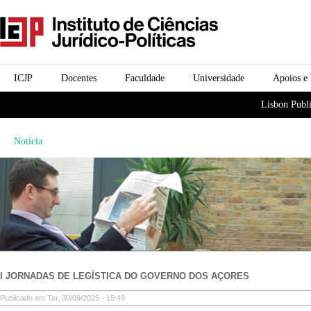
Passar para o conteúdo
icjp
principal
menu-institucional
ICJP
Docentes
Faculdade
Universidade
Apoios e
menu-actividades
Lisbon Publi
Notícia
I JORNADAS DE LEGÍSTICA DO GOVERNO DOS AÇORES
Publicado em Ter, 30/09/2025 - 15:49