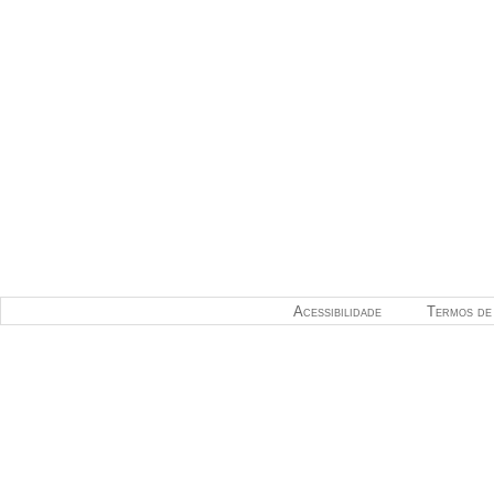
Acessibilidade
Termos de 