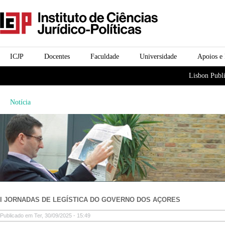
Passar para o conteúdo
icjp
principal
menu-institucional
ICJP
Docentes
Faculdade
Universidade
Apoios e
menu-actividades
Lisbon Publi
Notícia
I JORNADAS DE LEGÍSTICA DO GOVERNO DOS AÇORES
Publicado em Ter, 30/09/2025 - 15:49