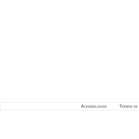
Acessibilidade
Termos de 