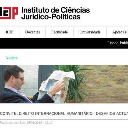
Passar para o conteúdo
icjp
principal
menu-institucional
ICJP
Docentes
Faculdade
Universidade
Apoios e
menu-actividades
Lisbon Publi
Notícia
CONVITE: DIREITO INTERNACIONAL HUMANITÁRIO - DESAFIOS ACTU
Publicado em Sex, 15/03/2019 - 12:17