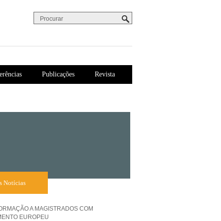
Procurar
Formulário de procura
erências
Publicações
Revista
s Notícias
FORMAÇÃO A MAGISTRADOS COM
MENTO EUROPEU