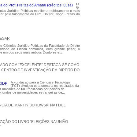
O
G
cias Jurídico-Políticas manifesta publicamente o mais
ar pelo falecimento do Prof. Doutor Diogo Freitas do
PESAR
 Ciências Jurídico-Políticas da Faculdade de Direito
sidade de Lisboa comunica, com grande pesar, o
de um dos seus mais antigos Doutores e...
LIADO COM “EXCELENTE” DESTACA-SE COMO
 CENTRO DE INVESTIGAÇÃO EM DIREITO DO
A Fundação para a Ciência e Tecnologia
(FCT) divulgou esta semana os resultados da
s unidades de I&D realizadas por painéis de
oriundos de universidades estrangeiras de...
CIA DE MARTIN BOROWSKI NA FDUL
AÇÃO DO LIVRO "ELEIÇÕES NA UNIÃO
"