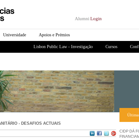
Passar para o conteúdo
principal
Alumni
Login
Universidade
Apoios e Prémios
Lisbon Public Law - Investigação
Cursos
Conf
Última
NITÁRIO - DESAFIOS ACTUAIS
CIDP DÁ 
FINANCIA