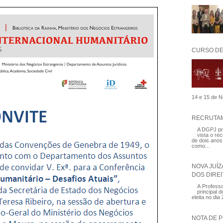
CURSO DE
14 e 15 de N
RECRUTAM
A DGPJ pre
vista o re
de dois anos
como...
NOVA JUÍ
DOS DIRE
A Profess
principal 
eleita no di
NOTA DE 