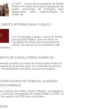
O CIDP – Centro de Investigação de Direito
Público foi responsável pela organização de
quatro
workshops
de formação para
magistrados sobre implementação do
Direito da...
 DIREITO INTERNACIONAL PÚBLICO
O ICJP participa e apoia o Curso de Direito
Internacional Público, que terá início na
Faculdade de Direito da Universidade de
Lisboa, que decorrerá nos próximos dias
ovembro...
ENTO DE CONSULTORES JURÍDICOS
tende constituir uma lista de interessados tendo em
crutamento de juristas para, em comissão de serviço
, eventualmente renovável, exercerem funções
ZA PORTUGUESA NO TRIBUNAL EUROPEU
ITOS HUMANOS
ora Doutora Ana Maria Guerra Martins, investigadora
do Centro de Investigação de Direito Público (CIDP), foi
a 2 de outubro de 2019 como a próxima...
PESAR