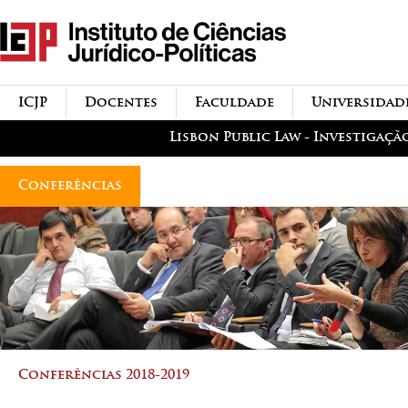
Passar para o conteúdo
icjp
principal
menu-institucional
ICJP
Docentes
Faculdade
Universidad
menu-actividades
Lisbon Public Law - Investigaçã
Conferências
Conferências 2018-2019