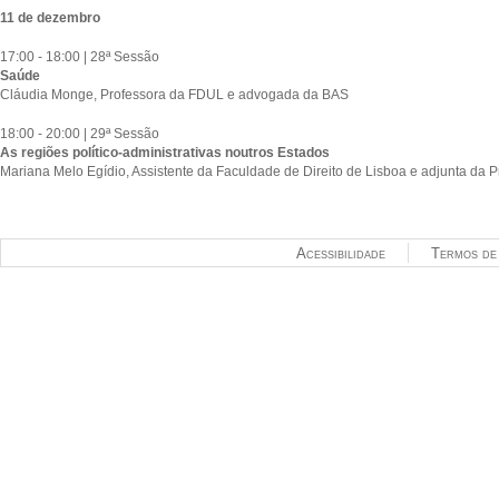
11 de dezembro
17:00 - 18:00 | 28ª Sessão
Saúde
Cláudia Monge, Professora da FDUL e advogada da BAS
18:00 - 20:00 | 29ª Sessão
As regiões político-administrativas noutros Estados
Mariana Melo Egídio, Assistente da Faculdade de Direito de Lisboa e adjunta da P
Acessibilidade
Termos de 