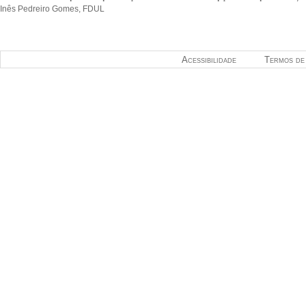
Inês Pedreiro Gomes, FDUL
Acessibilidade
Termos de 