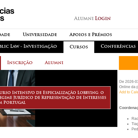
Passar para o conteúdo
principal
Alumni
Login
dade
Universidade
Apoios e Prémios
blic Law - Investigação
Conferências
Cursos
Inscrição
Alumni
De 2026-0
Online da 
Add to Cal
urso Intensivo de Especialização Lobbying: o
egime Jurídico de Representação de Interesses
m Portugal
Coordenaçã
Raq
Tia
Ped