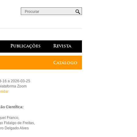
Procurar
Formulário de procura
Publicações
Revista
Catálogo
3-16 a 2026-03-25
plataforma Zoom
endar
o Científica:
uel Franco,
go Fidalgo de Freitas,
ro Delgado Alves