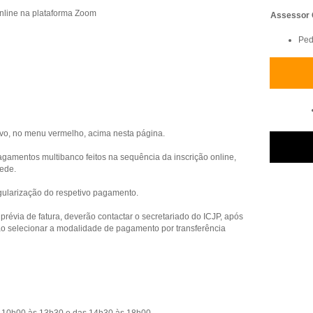
nline na plataforma Zoom
Assessor C
Ped
tivo, no menu vermelho, acima nesta página.
gamentos multibanco feitos na sequência da inscrição online,
rede.
gularização do respetivo pagamento.
révia de fatura, deverão contactar o secretariado do ICJP, após
ão selecionar a modalidade de pagamento por transferência
 das 10h00 às 13h30 e das 14h30 às 18h00.