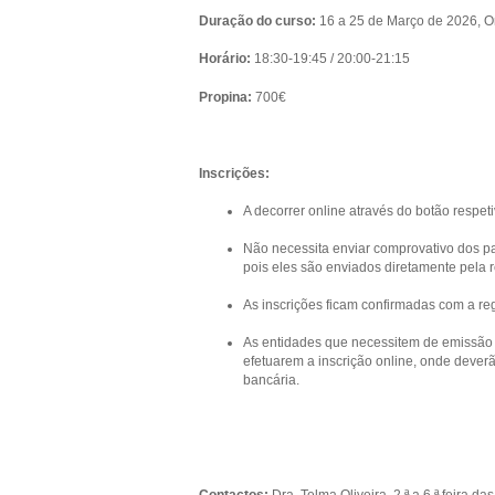
Duração do curso:
16 a 25 de Março de 2026, O
Horário:
18:30-19:45 / 20:00-21:15
Propina:
700€
Inscrições:
A decorrer online através do botão respe
Não necessita enviar comprovativo dos pa
pois eles são enviados diretamente pela 
As inscrições ficam confirmadas com a re
As entidades que necessitem de emissão p
efetuarem a inscrição online, onde dever
bancária.
Contactos:
Dra. Telma Oliveira, 2.ª a 6.ª feira