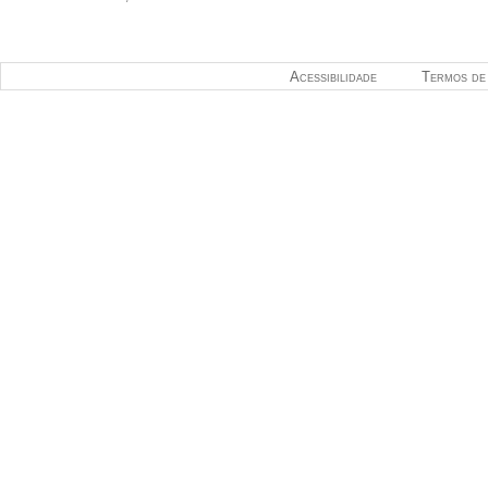
Acessibilidade
Termos de 