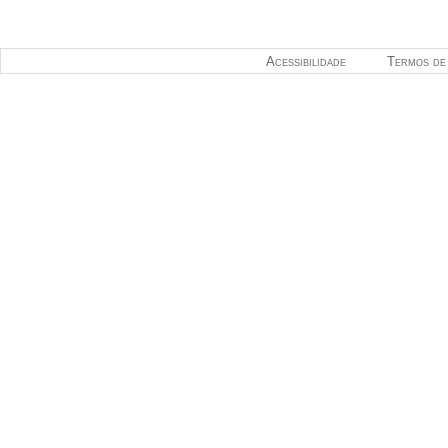
Acessibilidade
Termos de 