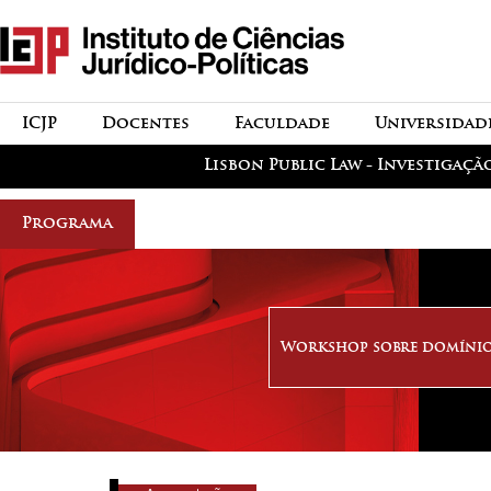
Passar para o conteúdo
icjp
principal
menu-institucional
ICJP
Docentes
Faculdade
Universidad
menu-actividades
Lisbon Public Law - Investigaçã
Programa
Workshop sobre domínio