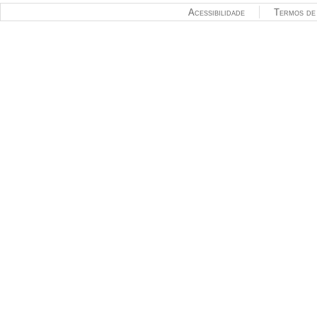
Acessibilidade
Termos de 