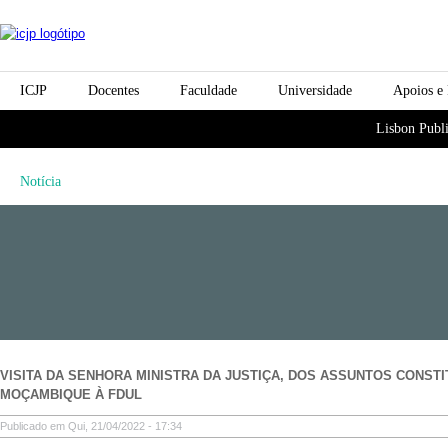
Passar para o conteúdo
icjp
principal
menu-institucional
ICJP
Docentes
Faculdade
Universidade
Apoios e
menu-actividades
Lisbon Publi
Notícia
VISITA DA SENHORA MINISTRA DA JUSTIÇA, DOS ASSUNTOS CONSTI
MOÇAMBIQUE À FDUL
Publicado em Qui, 21/04/2022 - 17:34