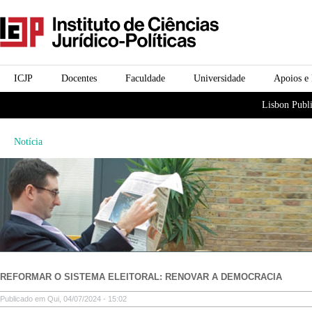
Passar para o conteúdo
icjp
principal
menu-institucional
ICJP
Docentes
Faculdade
Universidade
Apoios e
menu-actividades
Lisbon Publi
Notícia
REFORMAR O SISTEMA ELEITORAL: RENOVAR A DEMOCRACIA
Publicado em Qui, 04/07/2024 - 15:02