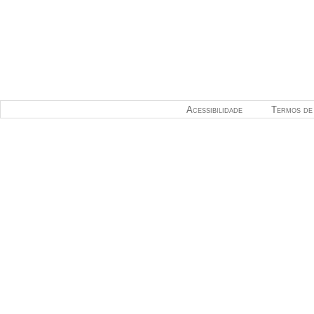
Acessibilidade
Termos de 