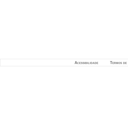
Acessibilidade
Termos de 