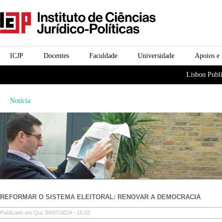
Passar para o conteúdo
icjp
principal
menu-institucional
ICJP
Docentes
Faculdade
Universidade
Apoios e
menu-actividades
Lisbon Publi
Notícia
REFORMAR O SISTEMA ELEITORAL: RENOVAR A DEMOCRACIA
Publicado em Qui, 04/07/2024 - 15:02