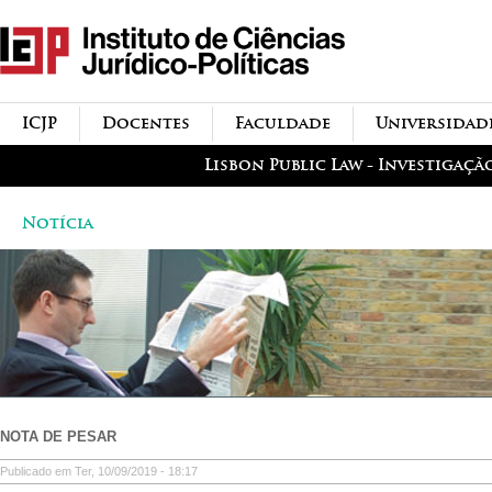
Passar para o conteúdo
icjp
principal
menu-institucional
ICJP
Docentes
Faculdade
Universidad
menu-actividades
Lisbon Public Law - Investigaçã
Notícia
NOTA DE PESAR
Publicado em Ter, 10/09/2019 - 18:17