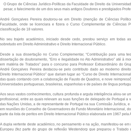
O Grupo de Ciências Jurídico-Políticas da Faculdade de Direito da Universid
pesar, o falecimento de um dos seus mais antigos Doutores e prestigiados Profe
André Gonçalves Pereira doutorou-se em Direito (menção de Ciências Políti
Faculdade, onde se licenciara e fizera o Curso Complementar de Ciências P
classificação de 18 valores.
No seu trajeto académico, iniciado desde cedo, prestou serviço em todas as d
sobretudo em Direito Administrativo e Direito Internacional Público.
Desde a sua dissertação no Curso Complementar, “Contribuição para uma teori
dissertação de doutoramento, “Erro e ilegalidade no Ato Administrativo” até à 
em matéria de Tratados” para o concurso para Professor Extraordinário do Gru
André Gonçalves Pereira destacou-se pelo contributo dado ao moderno direito 
Direito Internacional Público” que dariam lugar ao “Curso de Direito Internacional
das quais contando com a colaboração de Fausto de Quadros, e nove reimpressõ
Universidades portuguesas, brasileiras, espanholas e de países de língua portug
Aos seus vastos conhecimentos, cultura profunda e arguta inteligência aliou-se um
profissional, entre as quais relevam as suas funções de delegado de Portugal a
das Nações Unidas, a de representante de Portugal na sua Comissão Jurídica, e 
em reuniões do Conselho de Governadores do Fundo Monetário Internacional, 
parte da lista de peritos em Direito Internacional Público elaborada em 1967 pel
A dupla vertente deste académico, no pensamento e na ação, manifestou-se em m
Europeu (fez parte do grupo de reflexão Westendorp que preparou o Tratado 