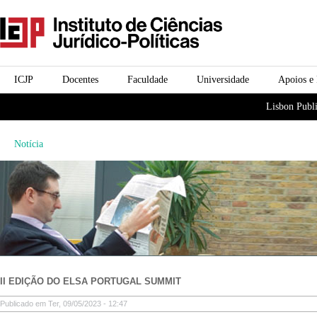
Passar para o conteúdo
icjp
principal
menu-institucional
ICJP
Docentes
Faculdade
Universidade
Apoios e
menu-actividades
Lisbon Publi
Notícia
II EDIÇÃO DO ELSA PORTUGAL SUMMIT
Publicado em Ter, 09/05/2023 - 12:47