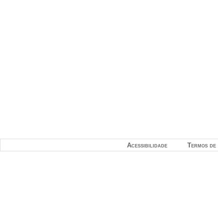
Acessibilidade
Termos de 