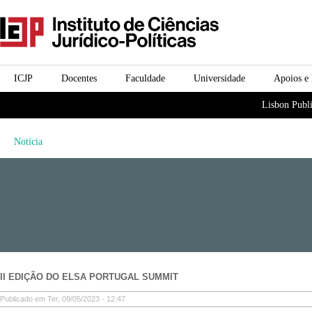
Passar para o conteúdo
icjp
principal
menu-institucional
ICJP
Docentes
Faculdade
Universidade
Apoios e
menu-actividades
Lisbon Publi
Notícia
II EDIÇÃO DO ELSA PORTUGAL SUMMIT
Publicado em Ter, 09/05/2023 - 12:47