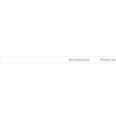
Acessibilidade
Termos de 