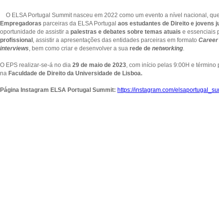
O ELSA Portugal Summit nasceu em 2022 como um evento a nível nacional, qu
Empregadoras
parceiras da ELSA Portugal
aos estudantes de Direito e jovens j
oportunidade de assistir a
palestras e debates sobre temas atuais
e essenciais 
profissional
, assistir a apresentações das entidades parceiras em formato
Career 
interviews
, bem como criar e desenvolver a sua
rede de
networking
.
O EPS realizar-se-á no dia
29 de maio de 2023
, com início pelas 9:00H e término 
na
Faculdade de Direito da Universidade de Lisboa.
Página Instagram ELSA Portugal Summit:
https://instagram.com/elsaportuga