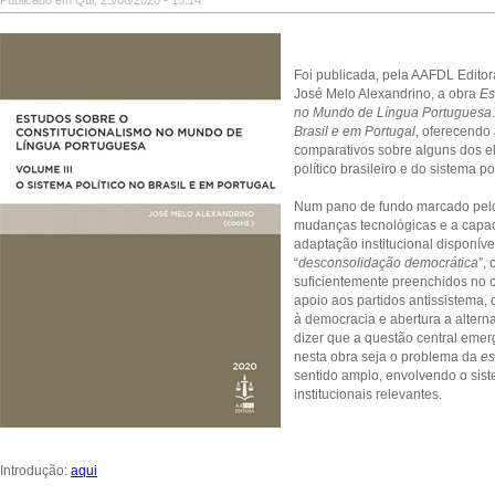
Publicado em Qui, 25/06/2020 - 15:14
Foi publicada, pela AAFDL Edito
José Melo Alexandrino, a obra
Es
no Mundo de Língua Portuguesa
Brasil e em Portugal
, oferecendo 
comparativos sobre alguns dos e
político brasileiro e do sistema po
Num pano de fundo marcado pe
mudanças tecnológicas e a capa
adaptação institucional disponíve
“
desconsolidação democrática
”,
suficientemente preenchidos no c
apoio aos partidos antissistema,
à democracia e abertura a alternat
dizer que a questão central emer
nesta obra seja o problema da
es
sentido amplo, envolvendo o sist
institucionais relevantes.
Introdução:
aqui