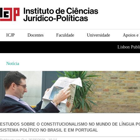
Passar para o conteúdo
icjp
principal
menu-institucional
ICJP
Docentes
Faculdade
Universidade
Apoios e
menu-actividades
Lisbon Publi
Notícia
ESTUDOS SOBRE O CONSTITUCIONALISMO NO MUNDO DE LÍNGUA POR
SISTEMA POLÍTICO NO BRASIL E EM PORTUGAL