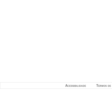
Acessibilidade
Termos de 