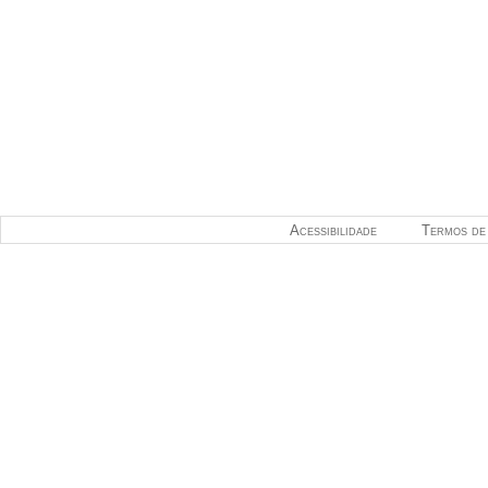
Acessibilidade
Termos de 