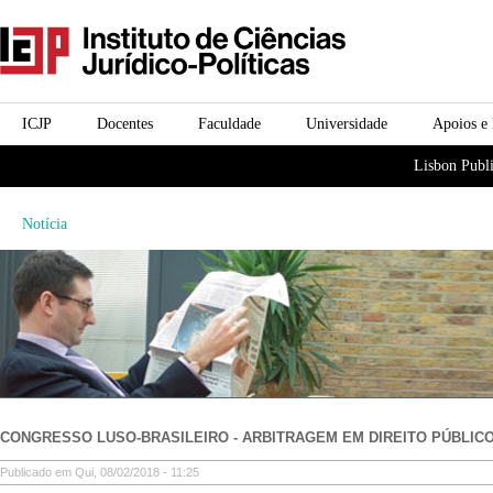
Passar para o conteúdo
icjp
principal
menu-institucional
ICJP
Docentes
Faculdade
Universidade
Apoios e
menu-actividades
Lisbon Publi
Notícia
CONGRESSO LUSO-BRASILEIRO - ARBITRAGEM EM DIREITO PÚBLIC
Publicado em Qui, 08/02/2018 - 11:25