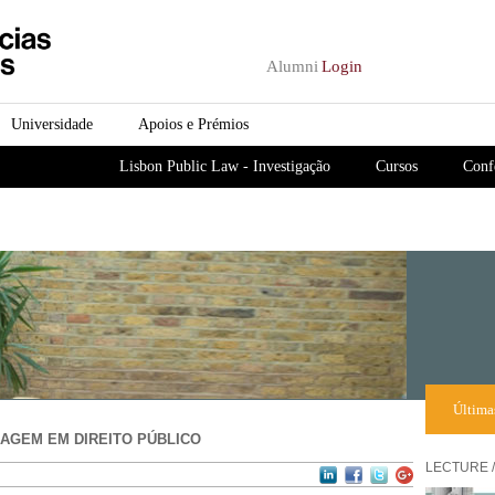
Passar para o conteúdo
principal
Alumni
Login
Universidade
Apoios e Prémios
Lisbon Public Law - Investigação
Cursos
Conf
Última
RAGEM EM DIREITO PÚBLICO
LECTURE /