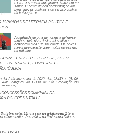
o Prof. Juli Ponce Solé proferirá uma lecture
sobre "O dever de boa administração dos
bens imóveis públicos e do serviço público
de habitação: o...
 JORNADAS DE LITERACIA POLÍTICA E
TICA
A qualidade de uma democracia define-se
também pelo nível de literacia política e
democrática da sua sociedade. Os baixos
níveis que caracterizam muitos países não
se refletem...
UGURAL - CURSO PÓS-GRADUAÇÃO EM
E GOVERNANCE, COMPLIANCE E
ÃO PÚBLICA
o dia 2 de novembro de 2022, das 18h30 às 21h00,
 a Aula Inaugural do Curso de Pós-Graduação em
vernance,...
«CONCESSÕES DOMINIAIS» DA
RA DOLORES UTRILLA
e Outubro
pelas
18h
na
sala de arbitragem 1
terá
ure «Concessões Dominiais» da Professora Dolores
CONCURSO