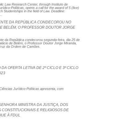
lic Law Research Center, through Instituto de
rídico-Políticas, opens a call for the award of 5 (five)
 Studentships in the field of Law. Deadline:
..
ENTE DA REPÚBLICA CONDECOROU NO
DE BELÉM, O PROFESSOR DOUTOR JORGE
te da República condecorou segunda-feira, dia 25 de
Palácio de Belém, o Professor Doutor Jorge Miranda,
Cruz da Ordem de Camões.
DA OFERTA LETIVA DE 2º CICLO E 3º CICLO
023
iências Jurídico-Políticas apresenta, com
 SENHORA MINISTRA DA JUSTIÇA, DOS
 CONSTITUCIONAIS E RELIGIOSOS DE
UE À FDUL