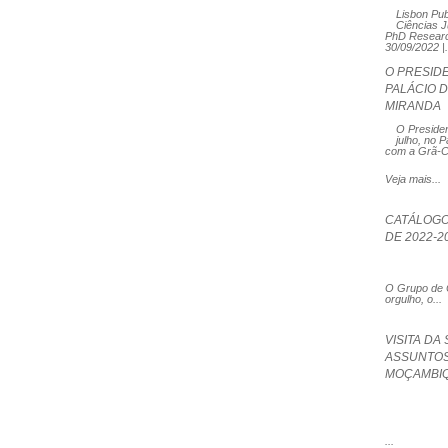
Lisbon Pub
Ciências Ju
PhD Research
30/09/2022 |.
O PRESID
PALÁCIO 
MIRANDA
O Presiden
julho, no 
com a Grã-
Veja mais...
CATÁLOGO 
DE 2022-2
O Grupo de C
orgulho, o...
VISITA DA
ASSUNTOS
MOÇAMBIQ
...