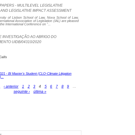
PAPERS - MULTILEVEL LEGISLATIVE
 AND LEGISLATIVE IMPACT ASSESSMENT
rsity of Lisbon School of Law, Nova School of Law,
ternational Association of Legislation (IAL) are pleased
the International Conference on "
...
E INVESTIGAÇÃO AO ABRIGO DO
ENTO UIDB/04310/2020
Calls
1 - BI Master's Student (CLO-Climate Litigation
...
a
‹ anterior
1
2
3
4
5
6
7
8
9
…
seguinte ›
última »
s