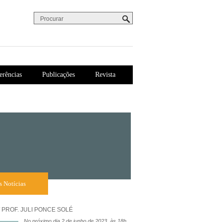
Procurar
Formulário de procura
erências
Publicações
Revista
s Notícias
 PROF. JULI PONCE SOLÉ
No próximo dia 2 de junho de 2023, às 18h,