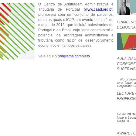
O Centro de Arbitragem Administrativa e
Tributária de Portugal (
www.caad.org.pt
)
promoverá com um conjunto de parceiros,
entre os quais o ICJP, um evento no dia 1 de
PRIMEIRAS
março de 2018, que incluirá palestrantes de
DEMOCRÁ
Portugal e do Brasil, cujo tema central será o
potencial da arbitragem administrativa e
tributária como factor de desenvolvimento
económico em ambos os países.
Veja aqui o
programa completo
AULA INA
CORPORAT
SUPERVIS
No próxim
terá lugar
Corporate Go
LECTURE 
PROFESSO
No dia
28 d
lugar o Lect
Utrilla. A...
AWARD / 