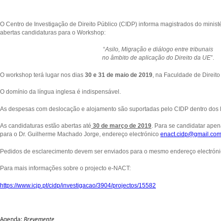
O Centro de Investigação de Direito Público (CIDP) informa magistrados do ministé
abertas candidaturas para o Workshop:
“
Asilo, Migração e diálogo entre tribunais
no âmbito de aplicação do Direito da UE
”.
O workshop terá lugar nos dias
30 e 31 de maio de 2019
, na Faculdade de Direito
O domínio da língua inglesa é indispensável.
As despesas com deslocação e alojamento são suportadas pelo CIDP dentro dos li
As candidaturas estão abertas até
30 de março de 2019
. Para se candidatar apen
para o Dr. Guilherme Machado Jorge, endereço electrónico
enact.cidp@gmail.
co
Pedidos de esclarecimento devem ser enviados para o mesmo endereço electróni
Para mais informações sobre o projecto e-NACT:
https://www.icjp.pt/cidp/investigacao/3904/projectos/15582
Agenda:
Brevemente