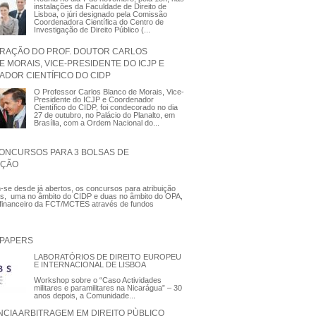
instalações da Faculdade de Direito de
Lisboa, o júri designado pela Comissão
Coordenadora Científica do Centro de
Investigação de Direito Público (...
AÇÃO DO PROF. DOUTOR CARLOS
 MORAIS, VICE-PRESIDENTE DO ICJP E
DOR CIENTÍFICO DO CIDP
O Professor Carlos Blanco de Morais, Vice-
Presidente do ICJP e Coordenador
Científico do CIDP, foi condecorado no dia
27 de outubro, no Palácio do Planalto, em
Brasília, com a Ordem Nacional do...
ONCURSOS PARA 3 BOLSAS DE
AÇÃO
se desde já abertos, os concursos para atribuição
as, uma no âmbito do CIDP e duas no âmbito do OPA,
 financeiro da FCT/MCTES através de fundos
 PAPERS
LABORATÓRIOS DE DIREITO EUROPEU
E INTERNACIONAL DE LISBOA
Workshop sobre o “Caso Actividades
militares e paramilitares na Nicarágua” – 30
anos depois, a Comunidade...
CIA ARBITRAGEM EM DIREITO PÙBLICO