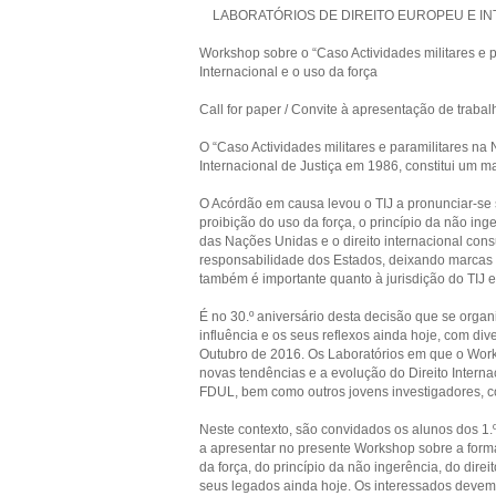
LABORATÓRIOS DE DIREITO EUROPEU E IN
Workshop sobre o “Caso Actividades militares e 
Internacional e o uso da força
Call for paper / Convite à apresentação de trabal
O “Caso Actividades militares e paramilitares na
Internacional de Justiça em 1986, constitui um ma
O Acórdão em causa levou o TIJ a pronunciar-se s
proibição do uso da força, o princípio da não inger
das Nações Unidas e o direito internacional con
responsabilidade dos Estados, deixando marcas p
também é importante quanto à jurisdição do TIJ 
É no 30.º aniversário desta decisão que se orga
influência e os seus reflexos ainda hoje, com div
Outubro de 2016. Os Laboratórios em que o Work
novas tendências e a evolução do Direito Internac
FDUL, bem como outros jovens investigadores, c
Neste contexto, são convidados os alunos dos 1.º
a apresentar no presente Workshop sobre a form
da força, do princípio da não ingerência, do dire
seus legados ainda hoje. Os interessados devem