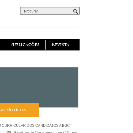
Procurar
Formulário de procura
Publicações
Revista
mas Notícias
O CURRICULAR DOS CANDIDATOS A BGCT
Reuniu no dia 7 de novembro, pela 18h, nas