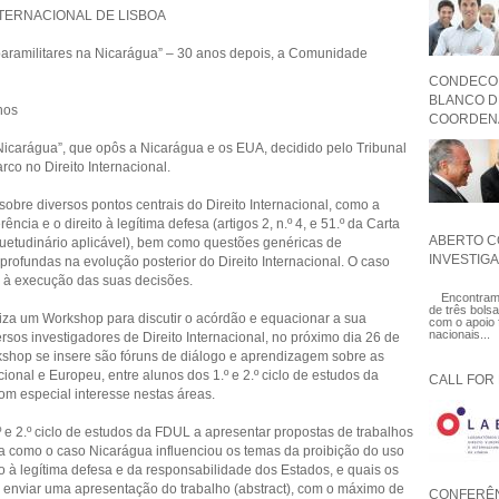
TERNACIONAL DE LISBOA
paramilitares na Nicarágua” – 30 anos depois, a Comunidade
CONDECOR
BLANCO DE
hos
COORDENA
 Nicarágua”, que opôs a Nicarágua e os EUA, decidido pelo Tribunal
rco no Direito Internacional.
obre diversos pontos centrais do Direito Internacional, como a
ência e o direito à legítima defesa (artigos 2, n.º 4, e 51.º da Carta
ABERTO C
suetudinário aplicável), bem como questões genéricas de
INVESTIG
rofundas na evolução posterior do Direito Internacional. O caso
e à execução das suas decisões.
Encontram-
de três bols
niza um Workshop para discutir o acórdão e equacionar a sua
com o apoio
nacionais...
ersos investigadores de Direito Internacional, no próximo dia 26 de
shop se insere são fóruns de diálogo e aprendizagem sobre as
ional e Europeu, entre alunos dos 1.º e 2.º ciclo de estudos da
CALL FOR
om especial interesse nestas áreas.
 e 2.º ciclo de estudos da FDUL a apresentar propostas de trabalhos
a como o caso Nicarágua influenciou os temas da proibição do uso
ito à legítima defesa e da responsabilidade dos Estados, e quais os
 enviar uma apresentação do trabalho (abstract), com o máximo de
CONFERÊN