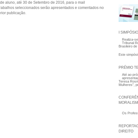
de aluno, até 30 de Setembro de 2016, para o mail
 trabalhos seleccionados serão apresentados e comentados no
rior publicação.
I SIMPÓSI
Realiza-se
Tribunal R
Brasileiro de 
Este simpósi
PRÉMIO T
Até ao pró
apresenta
Teresa Rosma
Mulheres”, p
CONFERÊN
MORALISM
Os Profes
REPORTAG
DIREITO