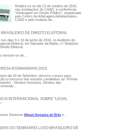
Realiza-se no dia 13 de outubro de 2016,
nas instalações do CAAD, a conferência
"Arbitragem em Direito Pùblico", organizada
pelo Centro de Arbitragem Administrativa -
CAAD e pelo Instituto de...
O BRASILEIRO DE DIREITO ELEITORAL
 nos dias 9 e 10 de junho de 2016, no Auditório do
egional Eleitoral, em Salvador da Bahia, o I Simpósio
Direito Eleitoral.
o reveste-se de...
ERESA ROSMANINHO 2015
ximo dia 30 de Setembro, decorre o prazo para
ção a concurso dos estudos candidatos ao “Prémio
ninho - Direitos Humanos, Direitos das
romovido...
CIA INTERNACIONAL SOBRE "LEGAL
"
sores Doutores
Miguel Nogueira de Brito
e...
ENS DO SEMINÁRIO LUSO-BRASILEIRO DE