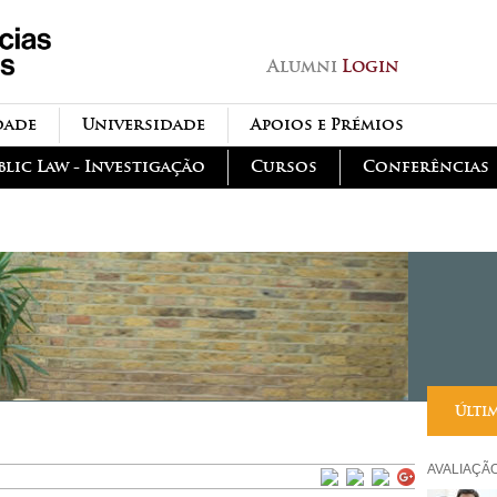
Passar para o conteúdo
principal
Alumni
Login
dade
Universidade
Apoios e Prémios
blic Law - Investigação
Cursos
Conferências
Últi
AVALIAÇÃ