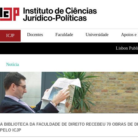
Passar para o conteúdo
icjp
principal
menu-institucional
Docentes
Faculdade
Universidade
Apoios e
ICJP
menu-actividades
Lisbon Publi
Notícia
A BIBLIOTECA DA FACULDADE DE DIREITO RECEBEU 70 OBRAS DE D
PELO ICJP