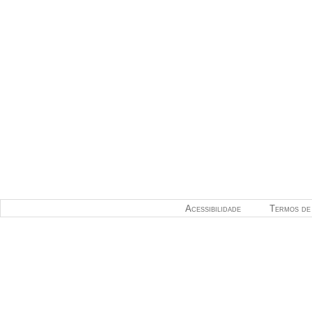
Acessibilidade
Termos de 