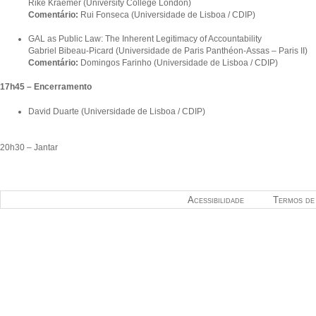
Rike Kraemer (University College London)
Comentário:
Rui Fonseca (Universidade de Lisboa / CDIP)
GAL as Public Law: The Inherent Legitimacy of Accountability
Gabriel Bibeau-Picard (Universidade de Paris Panthéon-Assas – Paris II)
Comentário:
Domingos Farinho (Universidade de Lisboa / CDIP)
17h45 – Encerramento
David Duarte (Universidade de Lisboa / CDIP)
20h30 – Jantar
Acessibilidade
Termos de 