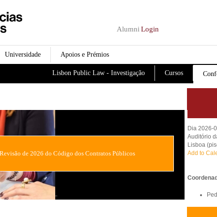
Passar para o conteúdo
principal
Alumni
Login
Universidade
Apoios e Prémios
Lisbon Public Law - Investigação
Cursos
Conf
Dia 2026-
Auditório 
Lisboa (pis
Add to Cal
Revisão de 2026 do Código dos Contratos Públicos
Coordenad
Ped
"