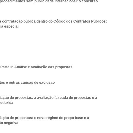
 procedimentos sem publicidade internacional: o concurso
 contratação pública dentro do Código dos Contratos Públicos:
via especial
Parte II: Análise e avaliação das propostas
os e outras causas de exclusão
iação de propostas: a avaliação faseada de propostas e a
reduzida
iação de propostas: o novo regime do preço base e a
ão negativa