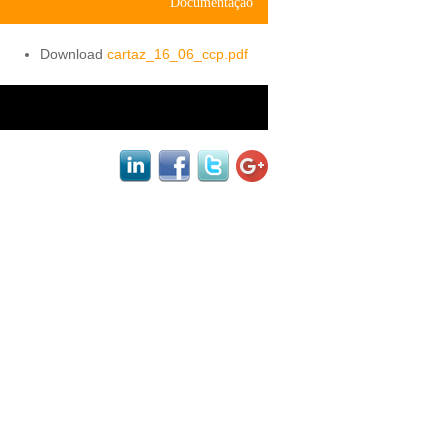
Documentação
cartaz_16_06_ccp.pdf
black