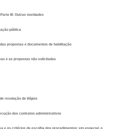
Parte III: Outras novidades
tação pública
das propostas e documentos de habilitação
eas e as propostas não solicitadas
 resolução de litígios
ecução dos contratos administrativos
a e os critérios de escolha dos procedimentos: em especial, o