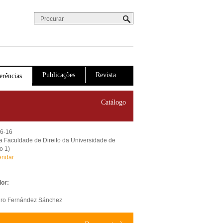
Procurar
Formulário de procura
Publicações
Revista
erências
Catálogo
06-16
da Faculdade de Direito da Universidade de
o 1)
endar
or:
ro Fernández Sánchez