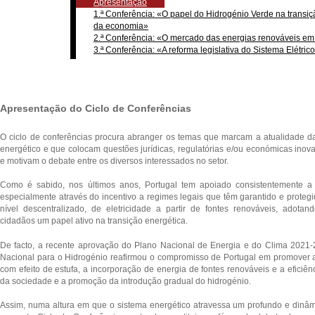
Apresentação
1.ª Conferência: «O papel do Hidrogénio Verde na transi
da economia»
2.ª Conferência: «O mercado das energias renováveis em
3.ª Conferência: «A reforma legislativa do Sistema Elétric
Apresentação do Ciclo de Conferências
O ciclo de conferências procura abranger os temas que marcam a atualidade d
energético e que colocam questões jurídicas, regulatórias e/ou económicas inov
e motivam o debate entre os diversos interessados no setor.
Como é sabido, nos últimos anos, Portugal tem apoiado consistentemente a
especialmente através do incentivo a regimes legais que têm garantido e protegi
nível descentralizado, de eletricidade a partir de fontes renováveis, adota
cidadãos um papel ativo na transição energética.
De facto, a recente aprovação do Plano Nacional de Energia e do Clima 2021
Nacional para o Hidrogénio reafirmou o compromisso de Portugal em promover
com efeito de estufa, a incorporação de energia de fontes renováveis e a eficiê
da sociedade e a promoção da introdução gradual do hidrogénio.
Assim, numa altura em que o sistema energético atravessa um profundo e dinâm