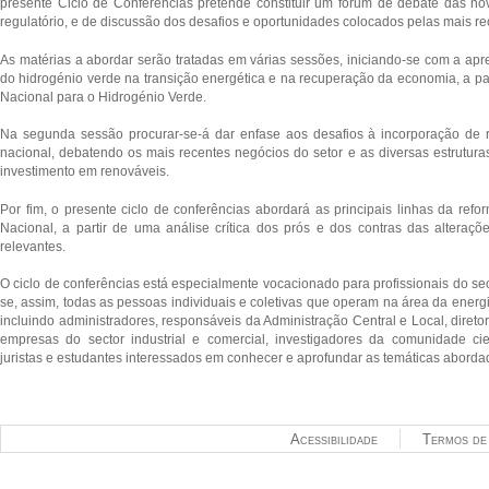
presente Ciclo de Conferências pretende constituir um fórum de debate das nova
regulatório, e de discussão dos desafios e oportunidades colocados pelas mais re
As‎ matérias a abordar serão tratadas em várias sessões, iniciando-se com a ap
do hidrogénio verde na transição energética e na recuperação da economia, a par
Nacional para o Hidrogénio Verde.
Na segunda sessão procurar-se-á dar enfase aos desafios à incorporação de 
nacional, debatendo os mais recentes negócios do setor e as diversas estrutura
investimento em renováveis.
Por fim, o presente ciclo de conferências abordará as principais linhas da refor
Nacional, a partir de uma análise crítica dos prós e dos contras das alteraçõ
relevantes.
O ciclo de conferências está especialmente vocacionado para profissionais do sec
se, assim, todas as pessoas individuais e coletivas que operam na área da energi
incluindo administradores, responsáveis da Administração Central e Local, diret
empresas do sector industrial e comercial, investigadores da comunidade ci
juristas e estudantes interessados em conhecer e aprofundar as temáticas aborda
Acessibilidade
Termos de 