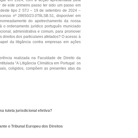
ar de este primeiro passo ter sido um passo em
e deste tipo 2 STJ – 19 de setembro de 2024 –
Processo nº 28650/23.0T8LSB.S1, disponível em
 nomeadamente do apetrechamento da nossa
ará o ordenamento jurídico português municiado
tucional, administrativa e comum, para promover
os direitos dos particulares afetados? O acesso à
 papel da litigância contra empresas em ações
ferência realizada na Faculdade de Direito da
itulada “A Litigância Climática em Portugal: os
uais, coligidos, compõem as presentes atas da
a tutela jurisdicional efetiva?
ante o Tribunal Europeu dos Direitos