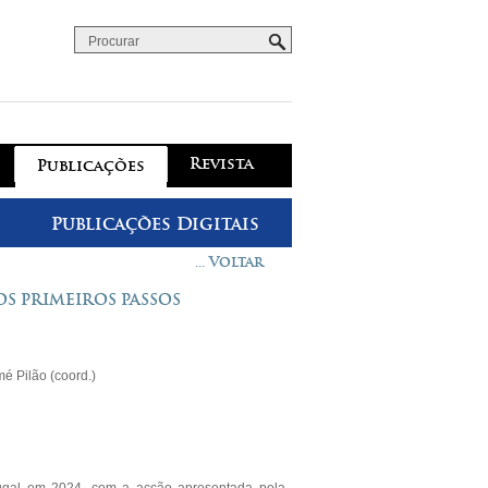
Procurar
Formulário de procura
Revista
Publicações
Publicações Digitais
... Voltar
OS PRIMEIROS PASSOS
é Pilão (coord.)
ortugal em 2024, com a acção apresentada pela