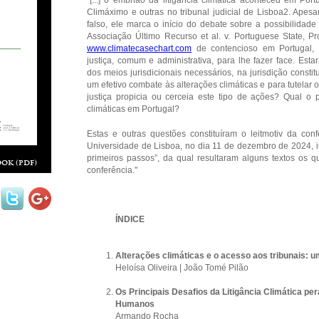
Climáximo e outras no tribunal judicial de Lisboa2. Apes
falso, ele marca o início do debate sobre a possibilidad
Associação Último Recurso et al. v. Portuguese State, 
www.climatecasechart.com
de contencioso em Portugal,
justiça, comum e administrativa, para lhe fazer face. Est
dos meios jurisdicionais necessários, na jurisdição consti
um efetivo combate às alterações climáticas e para tutelar 
justiça propicia ou cerceia este tipo de ações? Qual o
climáticas em Portugal?
Estas e outras questões constituíram o leitmotiv da con
Universidade de Lisboa, no dia 11 de dezembro de 2024, int
primeiros passos”, da qual resultaram alguns textos os q
ok (pdf)
conferência."
ÍNDICE
Alterações climáticas e o acesso aos tribunais: um
Heloísa Oliveira | João Tomé Pilão
Os Principais Desafios da Litigância Climática per
Humanos
Armando Rocha