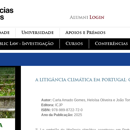
Passar para o conteúdo
principal
Alumni
Login
dade
Universidade
Apoios e Prémios
blic Law - Investigação
Cursos
Conferências
A LITIGÂNCIA CLIMÁTICA EM PORTUGAL: 
Autor:
Carla Amado Gomes, Heloísa Oliveira e João Tom
Editora:
ICJP
ISBN:
978-989-8722-72-0
Ano da Publicação:
2025
"[...] o embrião da litigância climática aconteceu em P