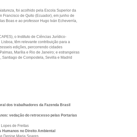
 Natureza, foi acolhido pela Escola Superior da
n Francisco de Quito (Ecuador), em junho de
as Boas e ao professor Hugo Iván Echeverría,
APES), o Instituto de Ciências Jurídico-
 Lisboa, têm relevante contribuição para a
zesseis edições, percorrendo cidades
 Palmas, Marília e Rio de Janeiro; e estrangeiras
a, Santiago de Compostela, Sevilla e Madrid
al dos trabalhadores da Fazenda Brasil
anos: vedação do retrocesso pelas Portarias
 Lopes de Freitas
s Humanos no Direito Ambiental
e e Denise Maria Soares