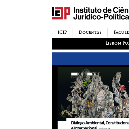
icjp
menu-institucional
ICJP
Docentes
Facul
menu-actividades
Lisbon Pu