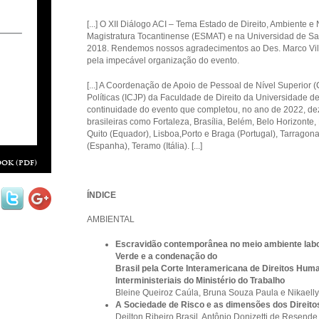
[...] O XII Diálogo ACI – Tema Estado de Direito, Ambiente e
Magistratura Tocantinense (ESMAT) e na Universidad de Sa
2018. Rendemos nossos agradecimentos ao Des. Marco Vill
pela impecável organização do evento.
[...] A Coordenação de Apoio de Pessoal de Nível Superior (C
Políticas (ICJP) da Faculdade de Direito da Universidade de
continuidade do evento que completou, no ano de 2022, de
brasileiras como Fortaleza, Brasília, Belém, Belo Horizonte,
Quito (Equador), Lisboa,Porto e Braga (Portugal), Tarragon
(Espanha), Teramo (Itália). [...]
ok (pdf)
ÍNDICE
AMBIENTAL
Escravidão contemporânea no meio ambiente labor
Verde e a condenação do
Brasil pela Corte Interamericana de Direitos Hum
Interministeriais do Ministério do Trabalho
Bleine Queiroz Caúla, Bruna Souza Paula e Nikaelly
A Sociedade de Risco e as dimensões dos Direito
Deilton Ribeiro Brasil, Antônio Donizetti de Resend