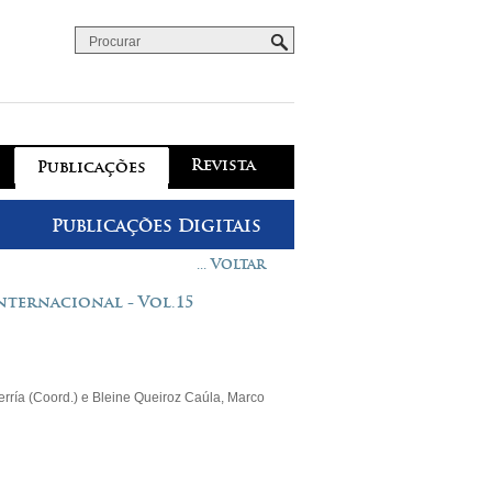
Procurar
Formulário de procura
Revista
Publicações
Publicações Digitais
... Voltar
nternacional - Vol.15
ría (Coord.) e Bleine Queiroz Caúla, Marco