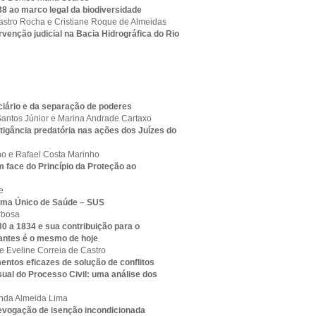
88 ao marco legal da biodiversidade
stro Rocha e Cristiane Roque de Almeidas
ervenção judicial na Bacia Hidrográfica do Rio
ciário e da separação de poderes
Santos Júnior e Marina Andrade Cartaxo
litigância predatória nas ações dos Juízes do
ho e Rafael Costa Marinho
em face do Princípio da Proteção ao
e
stema Único de Saúde – SUS
rbosa
30 a 1834 e sua contribuição para o
 antes é o mesmo de hoje
 Eveline Correia de Castro
entos eficazes de solução de conflitos
ual do Processo Civil: uma análise dos
anda Almeida Lima
 revogação de isenção incondicionada