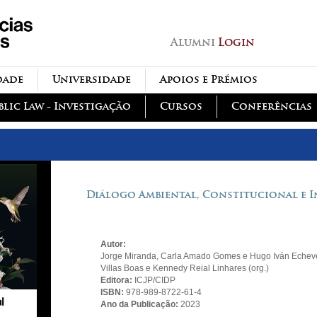
Passar para o conteúdo
principal
Alumni
Login
dade
Universidade
Apoios e Prémios
blic Law - Investigação
Cursos
Conferências
Diálogo Ambiental, Constitucional e I
Autor:
Jorge Miranda, Carla Amado Gomes e Hugo Iván Echever
Villas Boas e Kennedy Reial Linhares (org.)
Editora:
ICJP/CIDP
ISBN:
978-989-8722-61-4
Ano da Publicação:
2023