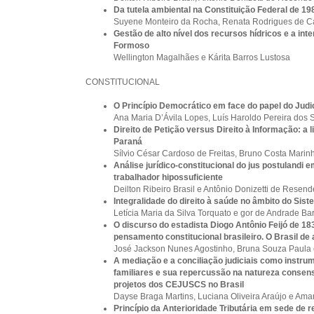
Da tutela ambiental na Constituição Federal de 19
Suyene Monteiro da Rocha, Renata Rodrigues de Ca
Gestão de alto nível dos recursos hídricos e a int
Formoso
Wellington Magalhães e Kárita Barros Lustosa
CONSTITUCIONAL
O Princípio Democrático em face do papel do Judi
Ana Maria D’Ávila Lopes, Luís Haroldo Pereira dos 
Direito de Petição versus Direito à Informação: a 
Paraná
Sílvio César Cardoso de Freitas, Bruno Costa Marin
Análise jurídico-constitucional do jus postulandi 
trabalhador hipossuficiente
Deilton Ribeiro Brasil e Antônio Donizetti de Resend
Integralidade do direito à saúde no âmbito do Si
Letícia Maria da Silva Torquato e gor de Andrade Ba
O discurso do estadista Diogo Antônio Feijó de 18
pensamento constitucional brasileiro. O Brasil de
José Jackson Nunes Agostinho, Bruna Souza Paula e
A mediação e a conciliação judiciais como instrum
familiares e sua repercussão na natureza consens
projetos dos CEJUSCS no Brasil
Dayse Braga Martins, Luciana Oliveira Araújo e Am
Princípio da Anterioridade Tributária em sede de