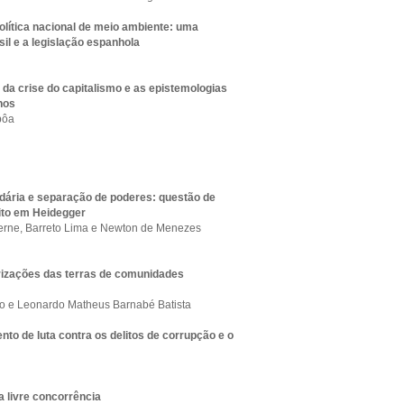
lítica nacional de meio ambiente: uma
sil e a legislação espanhola
da crise do capitalismo e as epistemologias
nos
bôa
idária e separação de poderes: questão de
ito em Heidegger
verne, Barreto Lima e Newton de Menezes
arizações das terras de comunidades
o e Leonardo Matheus Barnabé Batista
nto de luta contra os delitos de corrupção e o
da livre concorrência