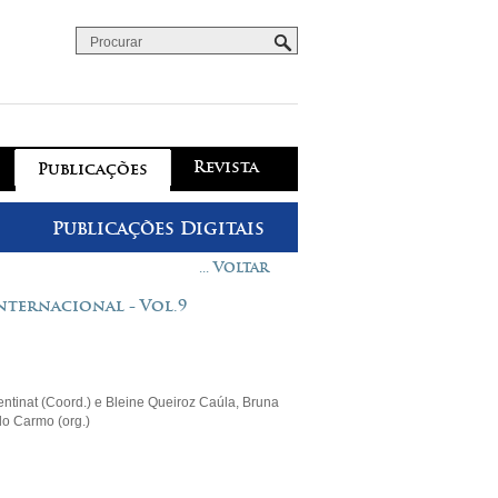
Procurar
Formulário de procura
Revista
Publicações
Publicações Digitais
... Voltar
nternacional - Vol.9
tinat (Coord.) e Bleine Queiroz Caúla, Bruna
do Carmo (org.)