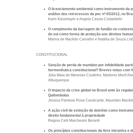
O licenciamento ambiental como instrumento da po
análise dos retrocessos da pec nº 65/2012, no Bra
Karin Kässmayer e Angela Cassia Costaldello
O rompimento da barragem de fundão no contexto 
do sul como forma de proteção aos direitos huma
Marina de Macêdo Carvalho e Natália de Souza Lis
CONSTITUCIONAL
Sanção de perda de mandato por infidelidade part
hermenêutica constitucional? Breves notas com f
Júlia Maia de Meneses Coutinho, Martonio Mont’Al
Albuquerque
O impacto da crise global no Brasil ante às regul
Quilombolas
Jéssica Painkow Rosa Cavalcante, Maurides Macêd
A ação civil de extinção de domínio como instrume
direito fundamental à propriedade
Regina Celli Marchesini Berardi
Os princípios constitucionais da livre iniciativa e 