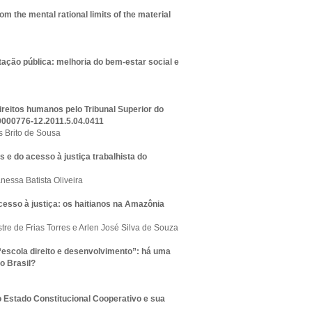
om the mental rational limits of the material
tação pública: melhoria do bem-estar social e
ireitos humanos pelo Tribunal Superior do
0000776-12.2011.5.04.0411
 Brito de Sousa
 e do acesso à justiça trabalhista do
essa Batista Oliveira
cesso à justiça: os haitianos na Amazônia
tre de Frias Torres e Arlen José Silva de Souza
 “escola direito e desenvolvimento”: há uma
o Brasil?
o Estado Constitucional Cooperativo e sua