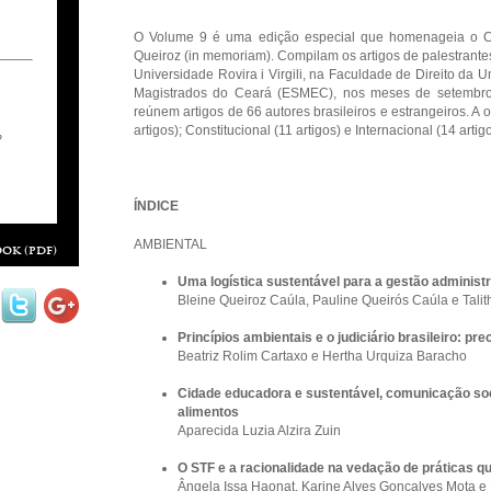
O Volume 9 é uma edição especial que homenageia o Cha
Queiroz (in memoriam). Compilam os artigos de palestrantes
Universidade Rovira i Virgili, na Faculdade de Direito da 
Magistrados do Ceará (ESMEC), nos meses de setembro,
reúnem artigos de 66 autores brasileiros e estrangeiros. A
artigos); Constitucional (11 artigos) e Internacional (14 artigo
ÍNDICE
AMBIENTAL
ok (pdf)
Uma logística sustentável para a gestão administr
Bleine Queiroz Caúla, Pauline Queirós Caúla e Tali
Princípios ambientais e o judiciário brasileiro: pr
Beatriz Rolim Cartaxo e Hertha Urquiza Baracho
Cidade educadora e sustentável, comunicação so
alimentos
Aparecida Luzia Alzira Zuin
O STF e a racionalidade na vedação de práticas 
Ângela Issa Haonat, Karine Alves Gonçalves Mota e 