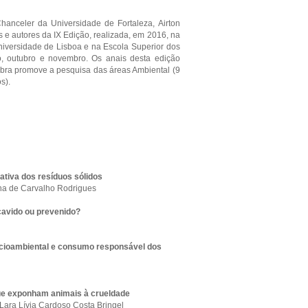
nceler da Universidade de Fortaleza, Airton
 e autores da IX Edição, realizada, em 2016, na
Universidade de Lisboa e na Escola Superior dos
 outubro e novembro. Os anais desta edição
 obra promove a pesquisa das áreas Ambiental (9
s).
ativa dos resíduos sólidos
tha de Carvalho Rodrigues
ecavido ou prevenido?
cioambiental e consumo responsável dos
que exponham animais à crueldade
Lara Lívia Cardoso Costa Bringel