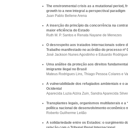
The environmental crisis as a mutational period, fr
growth to a new integral a-perspectival paradigm
Juan Pablo Bellene Arena
A inserção do princípio da concorrência na contra
maior eficiência do Estado
Ruth M. P. Santos e Renata Nayane de Menezes
O desrespeito aos tratados internacionais sobre d
Trabalho manifestado no acórdão do processo nº 
José Jackson Nunes Agostinho e Eduardo Rodrigues
Uma análise da proteção aos direitos fundamentais
imigrante ilegal no Brasil
Mateus Rodrigues Lins, Thiago Pessoa Colares e Van
A vulnerabilidade dos refugiados ambientais e o a
Ocidental
Aparecida Luzia Alzira Zuin, Sandra Aparecida Silves
Transplantes legais, organismos multilaterais e a
política nacional de desenvolvimento econômico n
Roberto Guilherme Leitão
A solidariedade entre os Estados: o surgimento d
relação com o Tribunal Penal Internacional