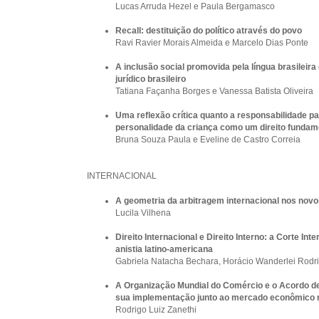
Lucas Arruda Hezel e Paula Bergamasco
Recall: destituição do político através do povo
Ravi Ravier Morais Almeida e Marcelo Dias Ponte
A inclusão social promovida pela língua brasileira
jurídico brasileiro
Tatiana Façanha Borges e Vanessa Batista Oliveira
Uma reflexão crítica quanto a responsabilidade par
personalidade da criança como um direito fundam
Bruna Souza Paula e Eveline de Castro Correia
INTERNACIONAL
A geometria da arbitragem internacional nos nov
Lucila Vilhena
Direito Internacional e Direito Interno: a Corte In
anistia latino-americana
Gabriela Natacha Bechara, Horácio Wanderlei Rod
A Organização Mundial do Comércio e o Acordo de
sua implementação junto ao mercado econômico 
Rodrigo Luiz Zanethi