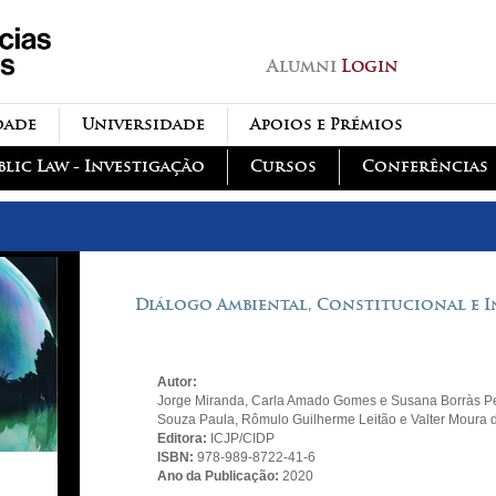
Passar para o conteúdo
principal
Alumni
Login
dade
Universidade
Apoios e Prémios
blic Law - Investigação
Cursos
Conferências
Diálogo Ambiental, Constitucional e I
Autor:
Jorge Miranda, Carla Amado Gomes e Susana Borràs Pen
Souza Paula, Rômulo Guilherme Leitão e Valter Moura 
Editora:
ICJP/CIDP
ISBN:
978-989-8722-41-6
Ano da Publicação:
2020